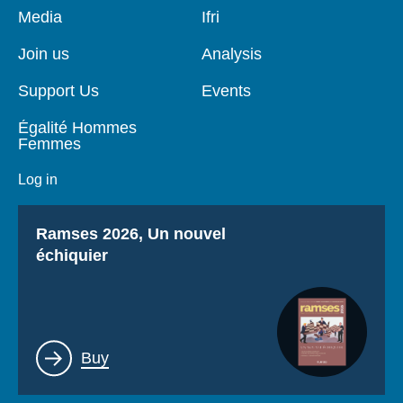
Pied
Media
Navigation
Ifri
de
principale
page
Join us
Analysis
Support Us
Events
Égalité Hommes
Femmes
Log in
Titre
Ramses 2026, Un nouvel
échiquier
Lien
Buy