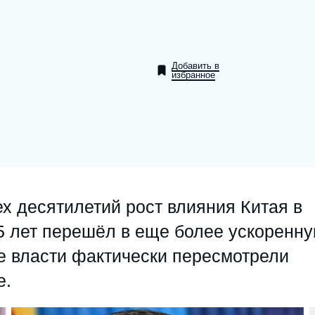
Ramses
Europe
R
S
Politique étrangère
Russia-Eurasia
R
T
Добавить в
Podcast - Le monde selon l'Ifri
North Africa and Middle East
избранное
х десятилетий рост влияния Китая в
5 лет перешёл в еще более ускоренн
ие власти фактически пересмотрели
е.