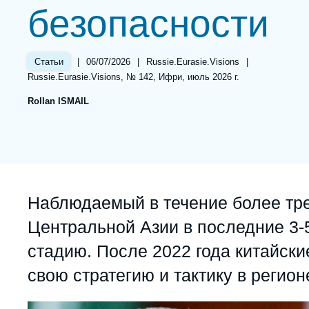
безопасности
Partners & Our Network
Artificial Intelligence
Support us as a Professional
War in Ukraine
|
Date
06/07/2026
|
Référence
Russie.Eurasie.Visions
|
Статьи
NATO
de
taxonomie
Références
Russie.Eurasie.Visions, № 142, Ифри, июль 2026 г.
publication
collections
Rollan ISMAIL
Accroche
Наблюдаемый в течение более тре
Центральной Азии в последние 3-
стадию. После 2022 года китайск
свою стратегию и тактику в регион
Image