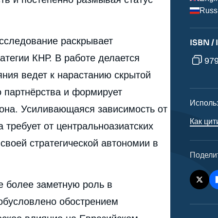
Russ
исследование раскрывает
ISBN /
тегии КНР. В работе делается
979
яния ведет к нарастанию скрытой
о партнёрства и формирует
Исполь
она. Усиливающаяся зависимость от
Как цит
 требует от центральноазиатских
своей стратегической автономии в
Подели
е более заметную роль в
e
 обусловлено обострением
Роллан ИСМАИЛ, « Китай в Кыргызстане и
erture