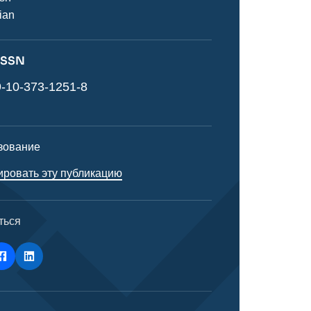
ian
 ISSN
-10-373-1251-8
зование
ировать эту публикацию
ться