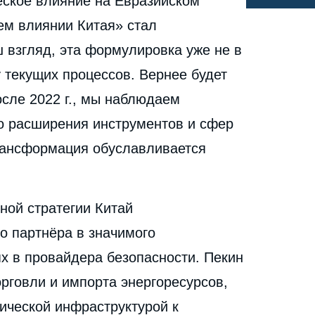
еское влияние на Евразийском
Таджикистане: от экономического присутствия к
новой роли в сфере безопасности », Статьи,
ем влиянии Китая» стал
cation
Russie.Eurasie.Visions, Ifri, 6 июля 2026.
Копировать
 взгляд, эта формулировка уже не в
 текущих процессов. Вернее будет
осле 2022 г., мы наблюдаем
го расширения инструментов и сфер
трансформация обуславливается
ной стратегии Китай
о партнёра в значимого
ях в провайдера безопасности. Пекин
рговли и импорта энергоресурсов,
ической инфраструктурой к