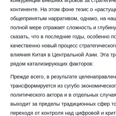
конкуренции внешних игроков за стратегич
de
la
континенте. На этом фоне тезис о «растущ
publi
общепринятым нарративом, однако, на наш
полной мере отражает сложность и глубину
сказать, что в последние годы, особенно п
качественно новый процесс стратегическо
влияния Китая в Центральной Азии. Эта 
рядом катализирующих факторов:
Прежде всего, в результате целенаправлен
трансформируется из сугубо экономическог
политического актора и в отдельных случа
выходит за пределы традиционных сфер то
переходя от контроля над цифровой и крит