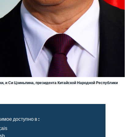
, и Си Цзиньпина, президента Китайской Народной Республики
мое доступно в :
çais
ish