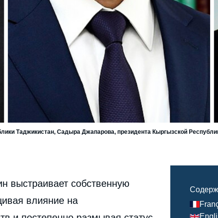
ики Таджикистан, Садыра Джапарова, президента Кыргызской Республики
ин выстраивает собственную
Содержи
щивая влияние на
Fran
тв и постепенно размывая статус
Engl