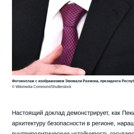
Фотоколлаж с изображением Эмомали Рахмона, президента Республ
© Wikimedia Commons/Shutterstock
body
Настоящий доклад демонстрирует, как Пек
архитектуру безопасности в регионе, нара
внутриполитическую устойчивость государс