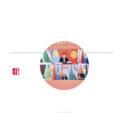
Image
principale
médiatique
Logo