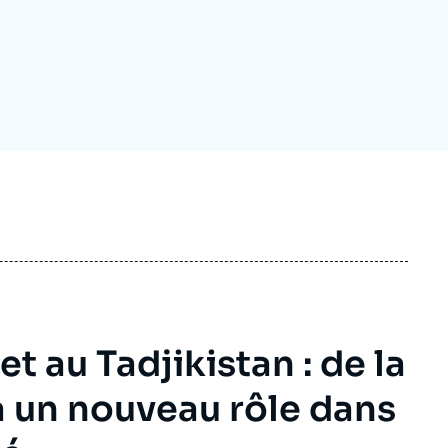
ecrutement
écurité - Défense
ocuments de référence
echnologie
t au Tadjikistan : de la
 un nouveau rôle dans