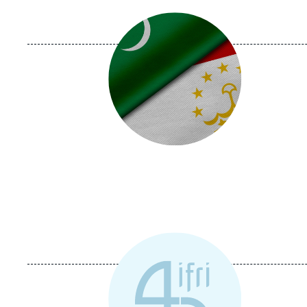
Image
principale
médiatique