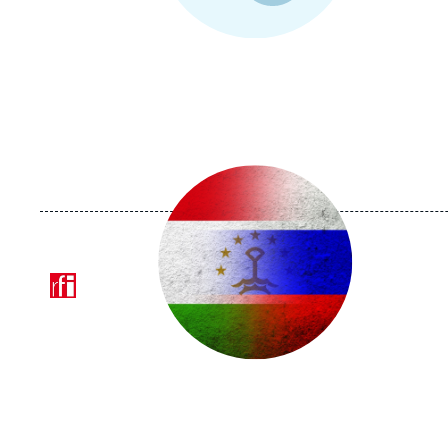
Image
principale
médiatique
Logo