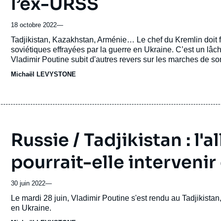
l’ex-URSS
18 octobre 2022
—
Accroche
Tadjikistan, Kazakhstan, Arménie… Le chef du Kremlin doit 
soviétiques effrayées par la guerre en Ukraine. C’est un lâch
Vladimir Poutine subit d'autres revers sur les marches de s
prennent désormais leurs distances, effrayées par l'impérial
Michaël LEVYSTONE
Russie / Tadjikistan : l'
pourrait-elle intervenir
30 juin 2022
—
Accroche
Le mardi 28 juin, Vladimir Poutine s'est rendu au Tadjikista
en Ukraine.