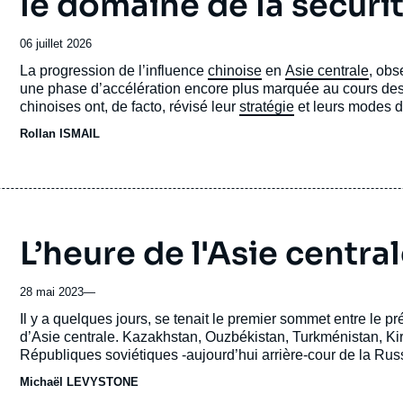
le domaine de la sécuri
Date
06 juillet 2026
de
Accroche
La progression de l’influence
chinoise
en
Asie centrale
, obs
publication
une phase d’accélération encore plus marquée au cours des t
chinoises ont, de facto, révisé leur
stratégie
et leurs modes d’
Rollan ISMAIL
L’heure de l'Asie central
28 mai 2023
—
Accroche
Il y a quelques jours, se tenait le premier sommet entre le
d’Asie centrale. Kazakhstan, Ouzbékistan, Turkménistan, Kir
Républiques soviétiques -aujourd’hui arrière-cour de la Russ
Pékin qui cherche à avancer ses pions sur son flanc occide
Michaël LEVYSTONE
frère russe.