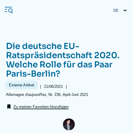
Direkt
Cookie-Einstellungen
zum
Inhalt
Die deutsche EU-
Navigation
Ratspräsidentschaft 2020.
principale
Welche Rolle für das Paar
Ifri
Paris-Berlin?
Veröffentlichungen
Externe Artikel
|
Date
21/06/2021
|
de
Über ifri
Häufige Suchanfragen
Références
Allemagne d'aujourd'hui, Nr. 236, April-Juni 2021
publication
Veranstaltungen
Zu meinen Favoriten hinzufügen