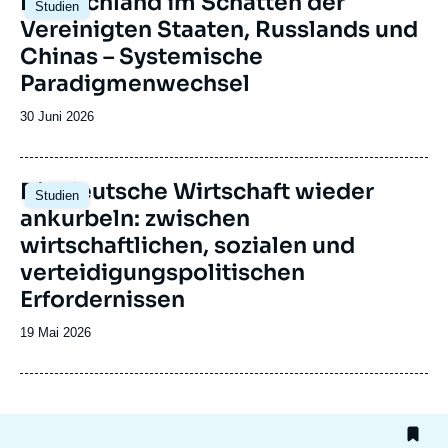
Deutschland im Schatten der
Studien
principale
Vereinigten Staaten, Russlands und
Chinas – Systemische
Paradigmenwechsel
Date
30 Juni 2026
de
publication
Image
Die deutsche Wirtschaft wieder
Studien
principale
ankurbeln: zwischen
wirtschaftlichen, sozialen und
verteidigungspolitischen
Erfordernissen
Date
19 Mai 2026
de
publication