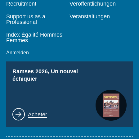
page
Recruitment
Veröffentlichungen
Support us as a
Veranstaltungen
Professional
Index Égalité Hommes
Femmes
Anmelden
Titre
Ramses 2026, Un nouvel
échiquier
Lien
Acheter