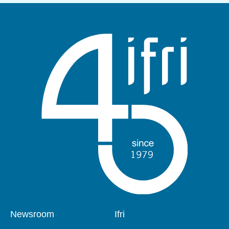
Pied
Newsroom
Navigation
Ifri
de
principale