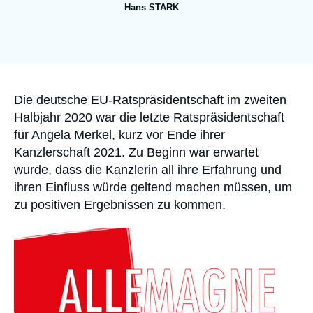
Anmelden
Hans STARK
Image
Unterstützen Sie uns
de
couverture
de
la
publication
Accroche
Die deutsche EU-Ratspräsidentschaft im zweiten
Halbjahr 2020 war die letzte Ratspräsidentschaft
für Angela Merkel, kurz vor Ende ihrer
Kanzlerschaft 2021. Zu Beginn war erwartet
wurde, dass die Kanzlerin all ihre Erfahrung und
ihren Einfluss würde geltend machen müssen, um
zu positiven Ergebnissen zu kommen.
Image
principale