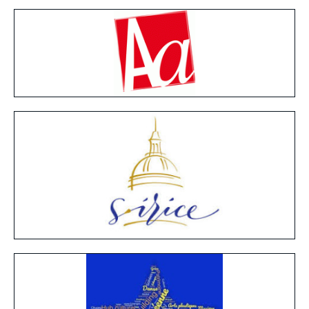
Image
Principale
Reseau
Image
Principale
Reseau
Image
Principale
Reseau