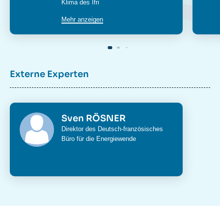
du
Klima
des Ifri
poste
Mehr anzeigen
Externe Experten
Sven RÖSNER
Direktor des Deutsch-französisches
Büro für die Energiewende