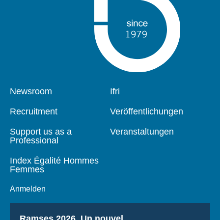
Pied
Newsroom
Navigation
Ifri
de
principale
page
Recruitment
Veröffentlichungen
Support us as a
Veranstaltungen
Professional
Index Égalité Hommes
Femmes
Anmelden
Titre
Ramses 2026, Un nouvel