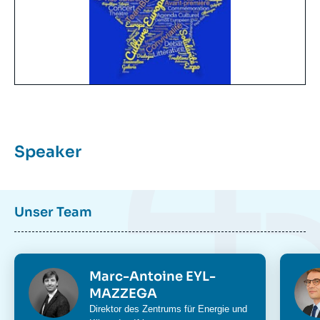
Speaker
Unser Team
Photo
Phot
Marc-Antoine EYL-
MAZZEGA
Intitulé
Direktor des
Zentrums für Energie und