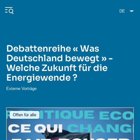
Direkt
Cookie-Einstellungen
zum
Inhalt
Debattenreihe « Was
Navigation
Deutschland bewegt » -
principale
Welche Zukunft für die
Ifri
Energiewende ?
Veröffentlichungen
Externe Vorträge
Über ifri
Häufige Suchanfragen
Bild
Veranstaltungen
Offen für alle