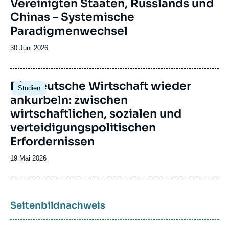
Vereinigten Staaten, Russlands und
Chinas – Systemische
Paradigmenwechsel
Date
30 Juni 2026
de
publication
Image
Die deutsche Wirtschaft wieder
Studien
principale
ankurbeln: zwischen
wirtschaftlichen, sozialen und
verteidigungspolitischen
Erfordernissen
Date
19 Mai 2026
de
publication
Seitenbildnachweis