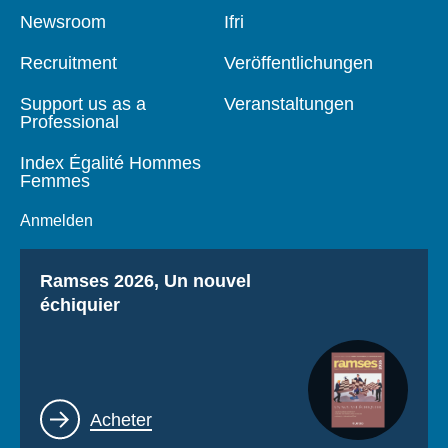
Pied
Newsroom
Navigation
Ifri
de
principale
page
Recruitment
Veröffentlichungen
Support us as a
Veranstaltungen
Professional
Index Égalité Hommes
Femmes
Anmelden
Titre
Ramses 2026, Un nouvel
échiquier
Lien
Acheter