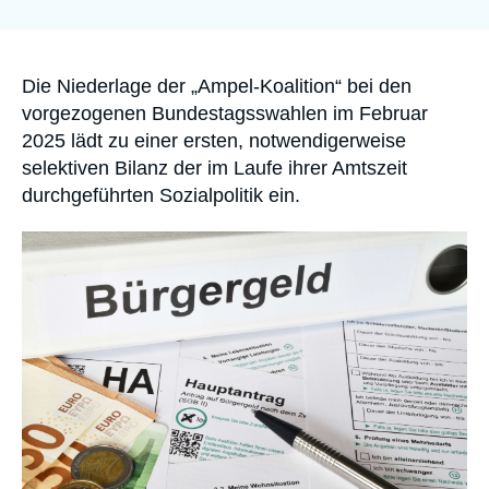
Anmelden
Unterstützen Sie uns
Accroche
Die Niederlage der „Ampel-Koalition“ bei den
vorgezogenen Bundestagsswahlen im Februar
2025 lädt zu einer ersten, notwendigerweise
selektiven Bilanz der im Laufe ihrer Amtszeit
durchgeführten Sozialpolitik ein.
Image
principale