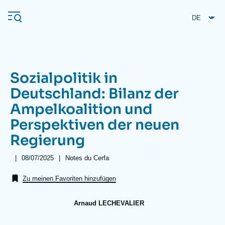
Direkt
Cookie-Einstellungen
zum
Inhalt
Sozialpolitik in
Navigation
Deutschland: Bilanz der
principale
Ampelkoalition und
Ifri
Perspektiven der neuen
Regierung
Veröffentlichungen
Über ifri
Häufige Suchanfragen
|
Date
08/07/2025
|
Référence
Notes du Cerfa
de
taxonomie
Veranstaltungen
publication
collections
Zu meinen Favoriten hinzufügen
Arnaud LECHEVALIER