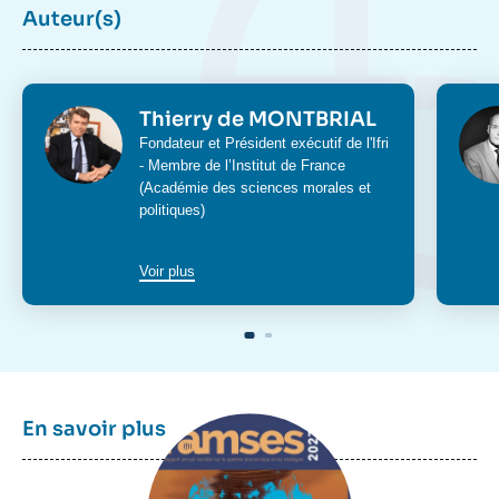
Auteur(s)
Photo
Phot
Thierry de MONTBRIAL
Intitulé
Fondateur et Président exécutif de l'Ifri
du
- Membre de l’Institut de France
poste
(Académie des sciences morales et
politiques)
Voir plus
Image
En savoir plus
principale