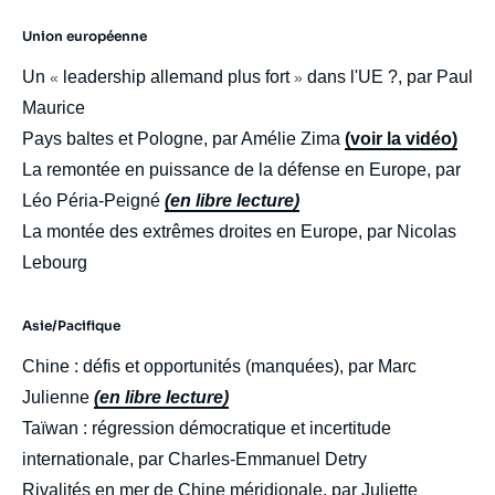
Union européenne
Un
leadership allemand plus fort
dans l'UE ?, par Paul
«
»
Thierry de MONTBRIAL, Dominique DAVID,
Maurice
« Ramses 2026. Un nouvel échiquier »,
Ramses, Sommaires (présentation de
Pays baltes et Pologne, par Amélie Zima
(voir la vidéo)
l'édition), Ifri, 3 septembre 2025.
La remontée en puissance de la défense en Europe, par
Copier
Léo Péria-Peigné
(en libre lecture)
La montée des extrêmes droites en Europe, par Nicolas
Lebourg
Asie/Pacifique
Chine : défis et opportunités (manquées), par Marc
Julienne
(en libre lecture)
Taïwan : régression démocratique et incertitude
internationale, par Charles-Emmanuel Detry
Rivalités en mer de Chine méridionale, par Juliette