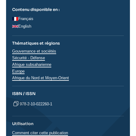
Contenu disponible en :
Français
English
Thématiques et régions
Thématiques
Gouvernance et sociétés
analyses
Sécurité - Défense
Régions
Afrique subsaharienne
Europe
Afrique du Nord et Moyen-Orient
ISBN / ISSN
978-2-10-022260-1
Utilisation
Comment citer cette publication