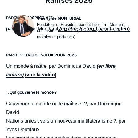
Ramses 2026
Photo
PARTIE 1 : PERSPECTIVES
Thierry de MONTBRIAL
Intitulé
Fondateur et Président exécutif de l'Ifri - Membre
par Thierry de Montbrial
(en libre lecture)
(voir la vidéo)
du
de l’Institut de France (Académie des sciences
poste
morales et politiques)
PARTIE 2 : TROIS ENJEUX POUR 2026
Un monde à naître, par Dominique David
(en libre
lecture)
(voir la vidéo)
1. Qui gouverne le monde ?
Gouverner le monde ou le maîtriser ?, par Dominique
David
Nations unies : vers un nouveau multilatéralisme ?, par
Yves Doutriaux