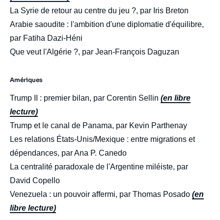
La Syrie de retour au centre du jeu ?, par Iris Breton
Arabie saoudite : l'ambition d'une diplomatie d'équilibre,
par Fatiha Dazi-Héni
Que veut l'Algérie ?, par Jean-François Daguzan
Amériques
Trump II : premier bilan, par Corentin Sellin
(en libre
lecture)
Trump et le canal de Panama, par Kevin Parthenay
Les relations États-Unis/Mexique : entre migrations et
dépendances, par Ana P. Canedo
La centralité paradoxale de l'Argentine miléiste, par
Image
David Copello
de
couverture
Venezuela : un pouvoir affermi, par Thomas Posado
(en
de
la
libre lecture)
publication