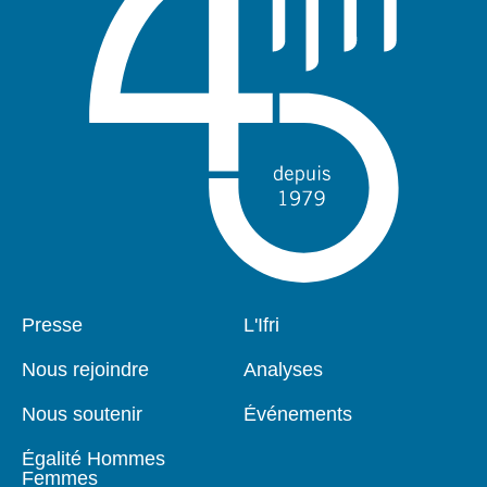
Pied
Presse
Navigation
L'Ifri
de
principale
page
Nous rejoindre
Analyses
Nous soutenir
Événements
Égalité Hommes
Femmes