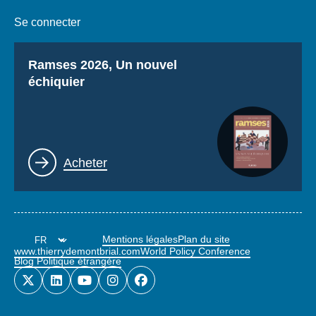
Se connecter
Titre
Ramses 2026, Un nouvel
échiquier
Lien
Acheter
Mentions légales
Plan du site
www.thierrydemontbrial.com
World Policy Conference
Blog Politique étrangère