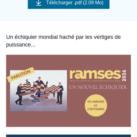
de
Se connecter
Télécharger
.pdf (2.09 Mo)
couverture
de
la
Nous soutenir
publication
Accroche
Un échiquier mondial haché par les vertiges de
puissance...
Image
principale