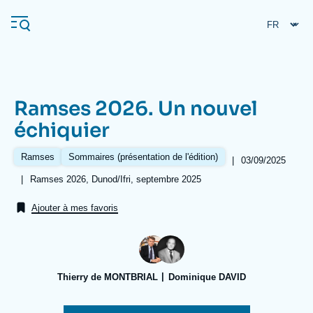
Aller
Panneau de gestion des cookies
au
contenu
principal
Ramses 2026. Un nouvel
Navigation
échiquier
principale
L'Ifri
Ramses
Sommaires (présentation de l'édition)
|
Date
03/09/2025
de
|
Références
Ramses 2026, Dunod/Ifri, septembre 2025
publication
Analyses
Ajouter à mes favoris
À propos de l'Ifri
Recherches fréquentes
Événements
L'Ifri en bref
Proche-Orient
Thierry de MONTBRIAL
Dominique DAVID
Image