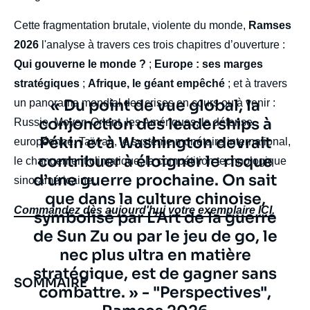
Cette fragmentation brutale, violente du monde,
Ramses
2026
l'analyse à travers ces trois chapitres d’ouverture :
Qui gouverne le monde ?
;
Europe : ses marges
stratégiques
;
Afrique, le géant empêché
; et à travers
Texte
« Du point de vue global, la
un panorama mondial des crises en cours ou à venir :
citation
conjonction des leaderships à
Russie, Moyen-Orient, les Amériques, la défense
Pékin et à Washington devrait
européenne, Taïwan, le système monétaire international,
contribuer à éloigner le risque
le changement climatique, la compétition technologique
d’une guerre prochaine. On sait
sino-américaine…
que dans la culture chinoise,
Commandez dès aujourd'hui votre exemplaire ICI.
symbolisé par L’Art de la guerre
de Sun Zu ou par le jeu de go, le
nec plus ultra en matière
stratégique, est de gagner sans
SOMMAIRE
body
combattre. » - "Perspectives",