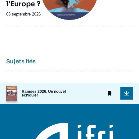
l'Europe ?
Date
03 septembre 2026
de
publication
Sujets liés
Image
Ramses 2026. Un nouvel
de
échiquier
couverture
de
la
publication