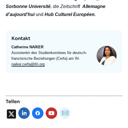
Sorbonne Université
, die Zeitschrift
Allemagne
d'aujourd'hui
und
Hub Culturel Européen.
Kontakt
Catherine NAIKER
Photo
Intitulé
Assistentin des Studienkomitees für deutsch-
du
französische Beziehungen (Cerfa) am Ifri
poste
Email
naiker.cerfa@ifri.org
expert
Teilen
X