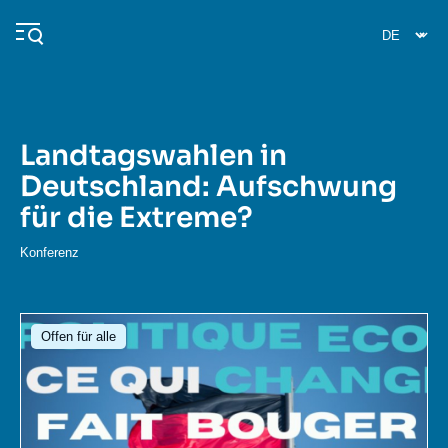
Direkt
Cookie-Einstellungen
zum
Inhalt
Landtagswahlen in
Navigation
Deutschland: Aufschwung
principale
für die Extreme?
Ifri
Konferenz
Veröffentlichungen
Über ifri
Häufige Suchanfragen
Bild
Offen für alle
Veranstaltungen