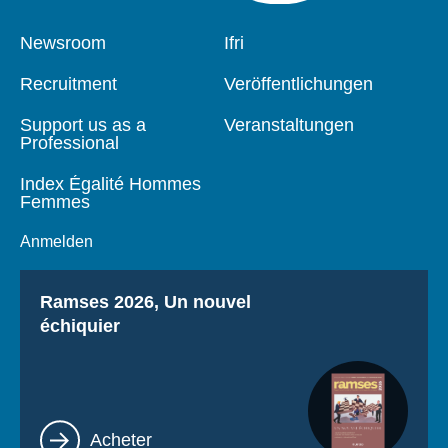
Pied
Newsroom
Navigation
Ifri
de
principale
page
Recruitment
Veröffentlichungen
Support us as a
Veranstaltungen
Professional
Index Égalité Hommes
Femmes
Anmelden
Titre
Ramses 2026, Un nouvel
échiquier
Lien
Acheter