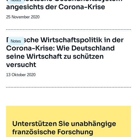
principale
angesichts der Corona-Krise
Date
25 November 2020
de
publication
Image
Deutsche Wirtschaftspolitik in der
Notes
principale
Corona-Krise: Wie Deutschland
seine Wirtschaft zu schützen
versucht
Date
13 Oktober 2020
de
publication
Unterstützen Sie unabhängige
französische Forschung