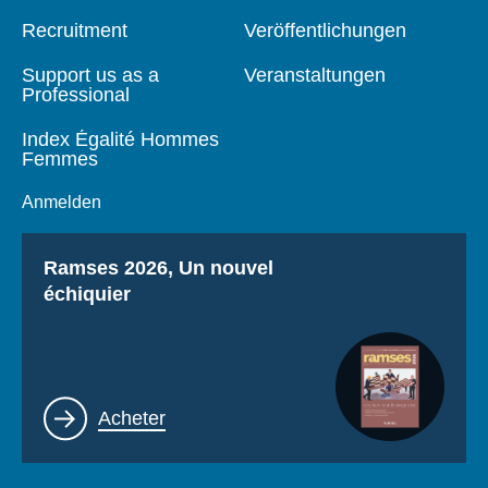
de
principale
page
Recruitment
Veröffentlichungen
Support us as a
Veranstaltungen
Professional
Index Égalité Hommes
Femmes
Anmelden
Titre
Ramses 2026, Un nouvel
échiquier
Lien
Acheter