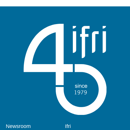
Pied
Newsroom
Navigation
Ifri