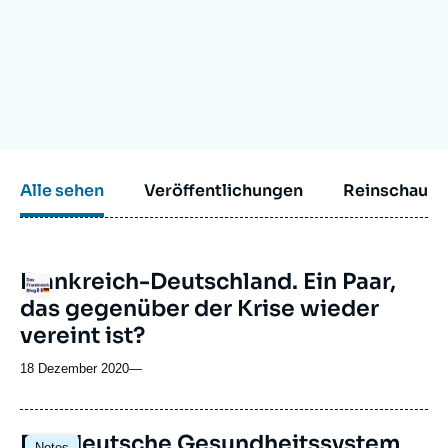
Anmelden
Unterstützen Sie uns
Alle sehen
Veröffentlichungen
Reinschauen
Frankreich-Deutschland. Ein Paar,
Logo
das gegenüber der Krise wieder
vereint ist?
18 Dezember 2020
—
Image
Das deutsche Gesundheitssystem
Notes