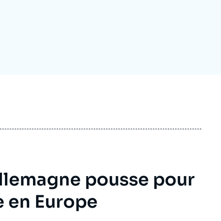
ecrutement
écurité - Défense
ocuments de référence
echnologie
Allemagne pousse pour
se en Europe