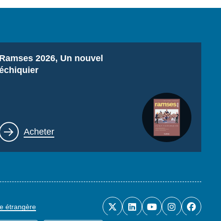
Titre
Ramses 2026, Un nouvel
échiquier
Lien
Acheter
ue étrangère