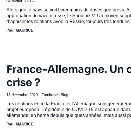
04 février 2021
—
Accroche
Alors que le pays se voit livrer moins de doses que prévu, 
approbation du vaccin russe, le Spoutnik V. Un moyen suppl
d’apaiser les relations avec la Russie, toujours très tendues.
Paul MAURICE
France-Allemagne. Un co
crise ?
18 décembre 2020
—
Nom
Frankreich Blog
du
Accroche
Les relations entre la France et l’Allemagne sont généralem
journal,
projet européen. L’épidémie de COVID-19 est apparue dans un 
revue
allemande, en berne depuis quelques années, mais aussi pou
ou
Paul MAURICE
émission