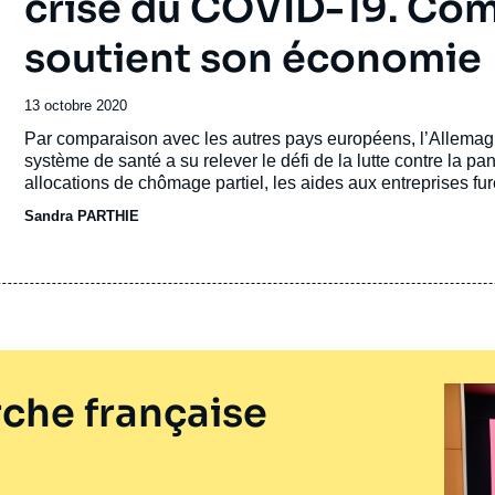
crise du COVID-19. Co
soutient son économie
Date
13 octobre 2020
de
Accroche
Par comparaison avec les autres pays européens, l’Allemag
publication
système de santé a su relever le défi de la lutte contre la pa
allocations de chômage partiel, les aides aux entreprises fur
de l’Etat ont fait preuve de réactivité.
Sandra PARTHIE
che française