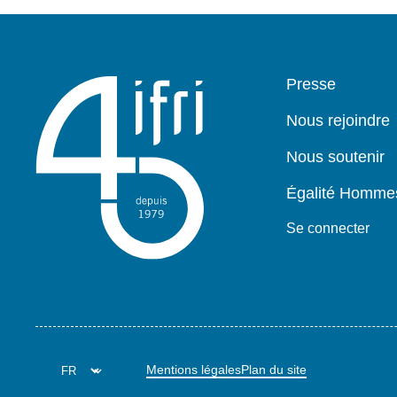
Pied
Presse
de
page
Nous rejoindre
Nous soutenir
Égalité Homm
Se connecter
Mentions légales
Plan du site