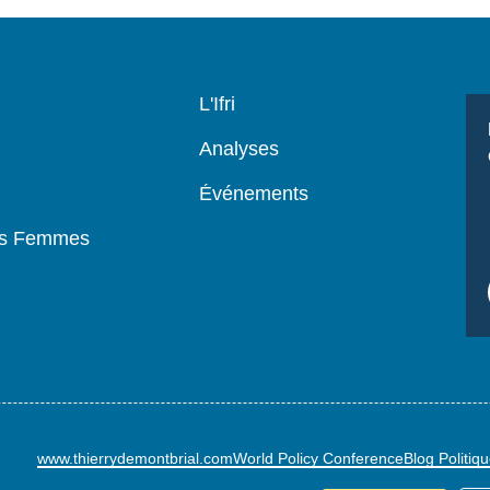
Navigation
L'Ifri
principale
Analyses
Événements
es Femmes
www.thierrydemontbrial.com
World Policy Conference
Blog Politiq