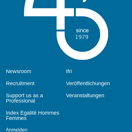
Pied
Newsroom
Navigation
Ifri
de
principale
page
Recruitment
Veröffentlichungen
Support us as a
Veranstaltungen
Professional
Index Égalité Hommes
Femmes
Anmelden