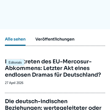
Anmelden
Unterstützen Sie uns
Alle sehen
Veröffentlichungen
Image
Inkrafttreten des EU-Mercosur-
Editorials
principale
Abkommens: Letzter Akt eines
endlosen Dramas für Deutschland?
Date
27 April 2026
de
publication
Image
Die deutsch-indischen
principale
Beziehungen: wertegeleiteter oder