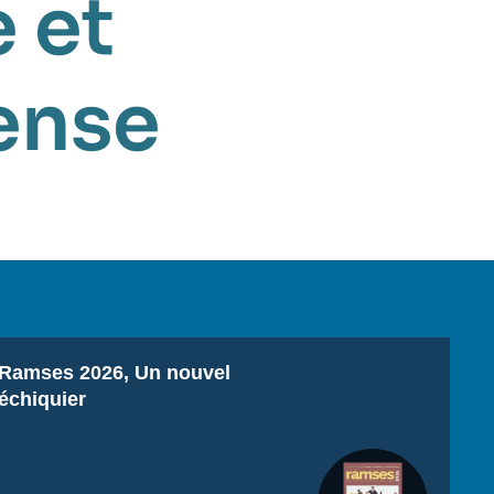
 et
ense
Titre
Ramses 2026, Un nouvel
échiquier