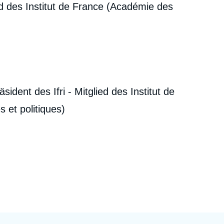
ed des Institut de France (Académie des
ecruitment
ecurity - Defense
eference Documents
echnology
ident des Ifri - Mitglied des Institut de
 et politiques)