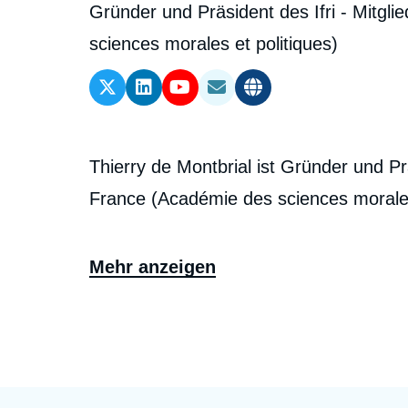
l'expert
de
Intitulé
Gründer und Präsident des Ifri - Mitgli
Ramses
Europe
R
S
du
sciences morales et politiques)
Politique étrangère
Russia-Eurasia
R
T
l'expert
poste
Podcast - Le monde selon l'Ifri
North Africa and Middle East
Biographie
Thierry de Montbrial ist Gründer und Präs
De
France (Académie des sciences morales
Mehr anzeigen