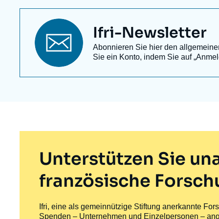
Titre
Ifri-Newsletter
newsletter
Texte
Abonnieren Sie hier den allgemeinen 
Newsletter
Sie ein Konto, indem Sie auf „Anmel
Unterstützen Sie u
französische Forsc
Ifri, eine als gemeinnützige Stiftung anerkannte For
Spenden – Unternehmen und Einzelpersonen – ange