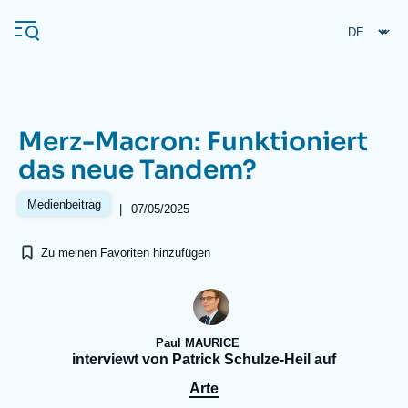
Direkt
Cookie-Einstellungen
zum
Inhalt
Merz-Macron: Funktioniert
Navigation
das neue Tandem?
principale
Ifri
Medienbeitrag
|
07/05/2025
Zu meinen Favoriten hinzufügen
Veröffentlichungen
Über ifri
Häufige Suchanfragen
Veranstaltungen
Paul MAURICE
interviewt von Patrick Schulze-Heil auf
Arte