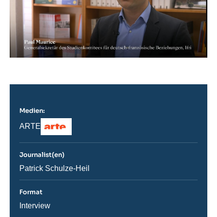
Medien:
Logo
Nom
ARTE
du
journal,
revue
Journalist(en)
ou
émission
Journaliste
Patrick Schulze-Heil
Format
Catégorie
Interview
journalistique