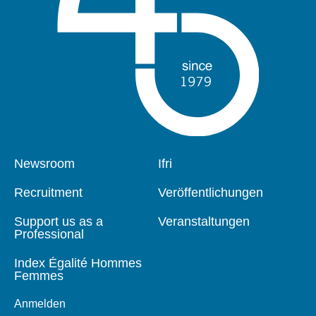
Pied
Newsroom
Navigation
Ifri
de
principale
page
Recruitment
Veröffentlichungen
Support us as a
Veranstaltungen
Professional
Index Égalité Hommes
Femmes
Anmelden