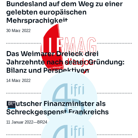
Bundesland auf dem Weg zu einer
gelebten europäischen
Mehrsprachigkeit
Image
principale
Date
30 März 2022
de
publication
Das Weimarer Dreieck drei
Jahrzehnte nach seiner Gründung:
Bilanz und Perspektiven
Date
14 März 2022
de
publication
Deutscher Finanzminister als
Logo
Schreckgespenst Frankreichs
11 Januar 2022
—
Nom
BR24
du
journal,