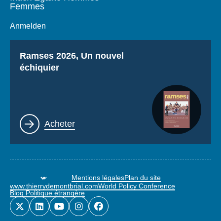
Femmes
Anmelden
Titre
Ramses 2026, Un nouvel
échiquier
Lien
Acheter
Mentions légales
Plan du site
www.thierrydemontbrial.com
World Policy Conference
Blog Politique étrangère