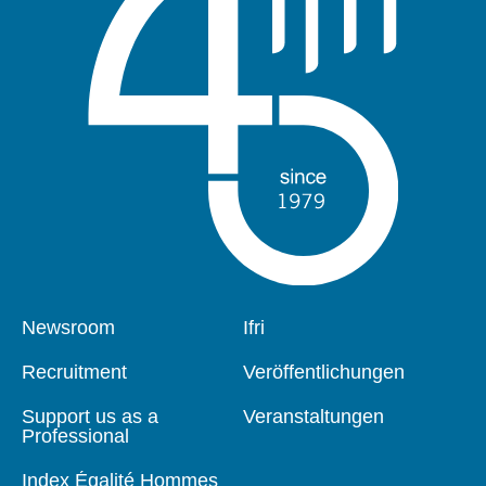
Pied
Newsroom
Navigation
Ifri
de
principale
page
Recruitment
Veröffentlichungen
Support us as a
Veranstaltungen
Professional
Index Égalité Hommes