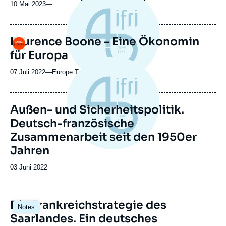
10 Mai 2023
—
Laurence Boone – Eine Ökonomin
Logo
für Europa
07 Juli 2022
—
Nom
Europe.Table
du
journal,
revue
Außen- und Sicherheitspolitik.
ou
Deutsch-französische
émission
Zusammenarbeit seit den 1950er
Jahren
Date
03 Juni 2022
de
publication
Image
Die Frankreichstrategie des
Notes
principale
Saarlandes. Ein deutsches