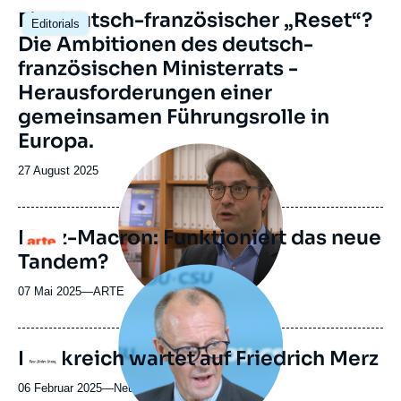
Image
Ein deutsch-französischer „Reset“?
Editorials
principale
Die Ambitionen des deutsch-
französischen Ministerrats -
Herausforderungen einer
gemeinsamen Führungsrolle in
Europa.
Image
principale
Date
27 August 2025
médiatique
de
publication
Merz-Macron: Funktioniert das neue
Logo
Tandem?
Image
principale
07 Mai 2025
—
Nom
ARTE
médiatique
du
journal,
revue
Frankreich wartet auf Friedrich Merz
Logo
ou
émission
06 Februar 2025
—
Nom
Neue Zürcher Zeitung