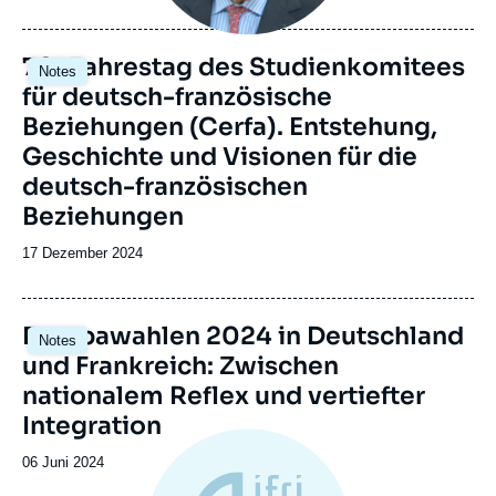
du
journal,
revue
Image
70. Jahrestag des Studienkomitees
Notes
ou
principale
für deutsch-französische
émission
Beziehungen (Cerfa). Entstehung,
Geschichte und Visionen für die
deutsch-französischen
Beziehungen
Date
17 Dezember 2024
de
publication
Image
Europawahlen 2024 in Deutschland
Notes
principale
und Frankreich: Zwischen
nationalem Reflex und vertiefter
Integration
Date
06 Juni 2024
de