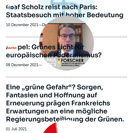
revue
Olaf Scholz reist nach Paris:
Logo
ou
Staatsbesuch mit hoher Bedeutung
émission
Image
principale
10 Dezember 2021
—
Nom
Deutsche Welle
médiatique
du
journal,
revue
Ampel: Grünes Licht für
Logo
ou
europäischen Föderalismus?
émission
09 Dezember 2021
—
Image
Eine „grüne Gefahr“? Sorgen,
de
Fantasien und Hoffnung auf
couverture
de
Erneuerung prägen Frankreichs
la
publication
Erwartungen an eine mögliche
Regierungsbeteiligung der Grünen.
Image
principale
Date
01 Juli 2021