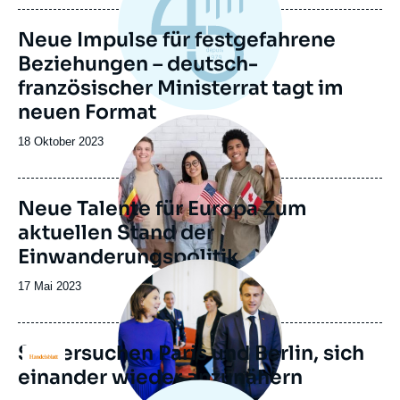
publication
Neue Impulse für festgefahrene
Beziehungen – deutsch-
französischer Ministerrat tagt im
neuen Format
Image
principale
Date
18 Oktober 2023
de
publication
Neue Talente für Europa Zum
aktuellen Stand der
Einwanderungspolitik
Image
principale
Date
17 Mai 2023
médiatique
de
publication
So versuchen Paris und Berlin, sich
Logo
einander wieder anzunähern