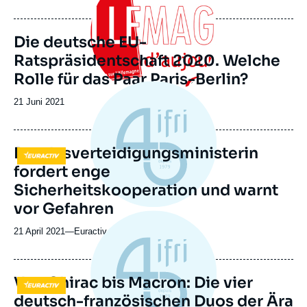
de
publication
Die deutsche EU-
Ratspräsidentschaft 2020. Welche
Rolle für das Paar Paris-Berlin?
Date
21 Juni 2021
de
publication
Bundesverteidigungsministerin
Logo
fordert enge
Sicherheitskooperation und warnt
vor Gefahren
21 April 2021
—
Nom
Euractiv
du
journal,
revue
Von Chirac bis Macron: Die vier
Logo
ou
deutsch-französischen Duos der Ära
émission