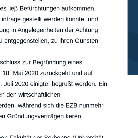
ies lieβ Befürchtungen aufkommen,
 infrage gestellt werden könnte, und
dung in Angelegenheiten der Achtung
U entgegenstellen, zu ihren Gunsten
rschluss zur Begründung eines
 18. Mai 2020 zurückgeht und auf
 Juli 2020 einigte, begrüßt werden. Ein
en den wirtschaftlichen
rden, während sich die EZB nunmehr
en Gründungsverträgen keren.
David CAPITANT, « Das Urteil des Karlsruher
hen Fakultät der Sorbonne (Universität