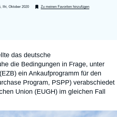
Ramses
Europe
R
S
, Ifri, Oktober 2020
Zu meinen Favoriten hinzufügen
Politique étrangère
Russia-Eurasia
R
T
Podcast - Le monde selon l'Ifri
North Africa and Middle East
ellte das deutsche
uhe die Bedingungen in Frage, unter
 (EZB) ein Ankaufprogramm für den
 Purchase Program, PSPP) verabschiedet
schen Union (EUGH) im gleichen Fall