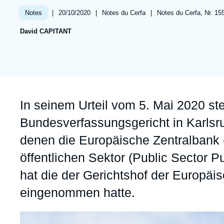
Partners & Our Network
Artificial Intelligence
|
Date
20/10/2020
|
Référence
Notes du Cerfa
|
Références
Notes du Cerfa, Nr. 155
Notes
de
taxonomie
Support us as a Professional
War in Ukraine
David CAPITANT
publication
collections
NATO
Accroche
In seinem Urteil vom 5. Mai 2020 st
Bundesverfassungsgericht in Karlsr
denen die Europäische Zentralbank
öffentlichen Sektor (Public Sector
hat die der Gerichtshof der Europäi
eingenommen hatte.
Image
principale