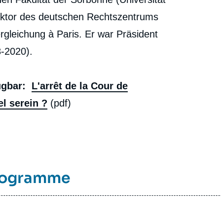
Gerichts: Der Donnerschlag, der den Horizont
verdunkelt? », Notes, Notes du Cerfa, Ifri, 20 Oktober
ektor des deutschen Rechtszentrums
2020.
Kopieren
leichung à Paris. Er war Präsident
-2020).
ügbar:
L'arrêt de la Cour de
l serein ?
(pdf)
Programme