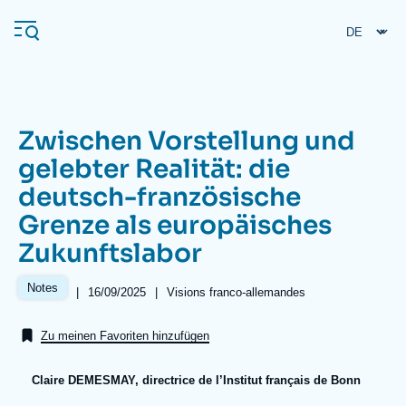
Direkt
Cookie-Einstellungen
zum
Inhalt
Zwischen Vorstellung und
Navigation
gelebter Realität: die
principale
deutsch-französische
Ifri
Grenze als europäisches
Zukunftslabor
Veröffentlichungen
Über ifri
Häufige Suchanfragen
Notes
|
Date
16/09/2025
|
Référence
Visions franco-allemandes
de
taxonomie
Veranstaltungen
publication
collections
Zu meinen Favoriten hinzufügen
Claire DEMESMAY, directrice de l’Institut français de Bonn