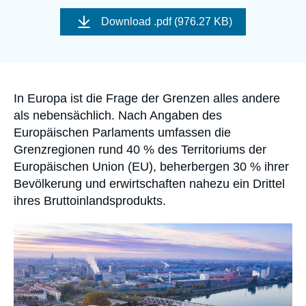
Anmelden
Image
de
Download
.pdf (976.27 KB)
couverture
de
Unterstützen Sie uns
la
publication
Accroche
In Europa ist die Frage der Grenzen alles andere
als nebensächlich. Nach Angaben des
Europäischen Parlaments umfassen die
Grenzregionen rund 40 % des Territoriums der
Europäischen Union (EU), beherbergen 30 % ihrer
Bevölkerung und erwirtschaften nahezu ein Drittel
ihres Bruttoinlandsprodukts.
Image
principale