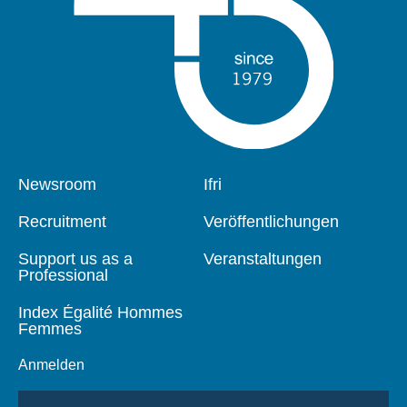
Pied
Newsroom
Navigation
Ifri
de
principale
page
Recruitment
Veröffentlichungen
Support us as a
Veranstaltungen
Professional
Index Égalité Hommes
Femmes
Anmelden