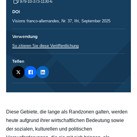
979-10-373-1130-6
DOI
DOI
Visions franco-allemandes, Nr. 37, Ifri, September 2025
Verwendung
So zitieren Sie diese Veröffentlichung
Teilen
body
Diese Gebiete, die lange als Randzonen galten, werden
heute aufgrund ihrer wirtschaftlichen Bedeutung sowie
der sozialen, kulturellen und politischen