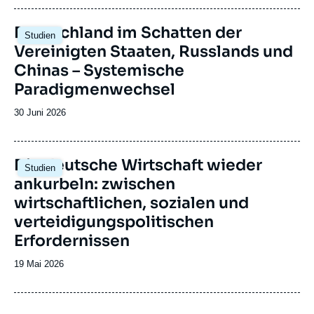
Initiative der Stiftung Genshagen gegründet
publication
wurde.
Image
Deutschland im Schatten der
Studien
principale
Vereinigten Staaten, Russlands und
Chinas – Systemische
Paradigmenwechsel
Date
30 Juni 2026
de
publication
Image
Die deutsche Wirtschaft wieder
Studien
principale
ankurbeln: zwischen
wirtschaftlichen, sozialen und
verteidigungspolitischen
Erfordernissen
Date
19 Mai 2026
de
publication