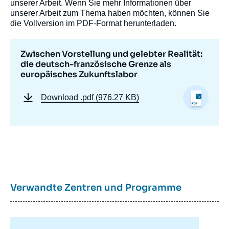
unserer Arbeit. Wenn Sie mehr Informationen über
unserer Arbeit zum Thema haben möchten, können Sie
die Vollversion im PDF-Format herunterladen.
Image
de
Zwischen Vorstellung und gelebter Realität:
couverture
die deutsch-französische Grenze als
de
la
europäisches Zukunftslabor
publication
Download
.pdf (976.27 KB)
Claire DEMESMAY, Direktorin des Institut
français de Bonn, « Zwischen Vorstellung
und gelebter Realität: die deutsch-
französische Grenze als europäisches
Zukunftslabor », Notes, Visions franco-
allemandes, Ifri, 16 September 2025.
Verwandte Zentren und Programme
Kopieren