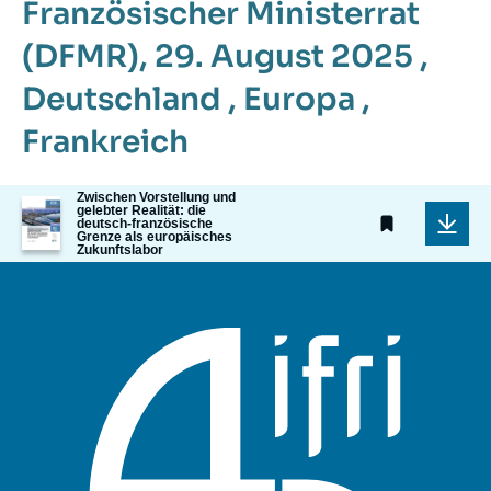
Französischer Ministerrat
(DFMR), 29. August 2025
,
Deutschland
,
Europa
,
Frankreich
Zwischen Vorstellung und
Image
gelebter Realität: die
de
deutsch-französische
Grenze als europäisches
couverture
Zukunftslabor
de
la
publication