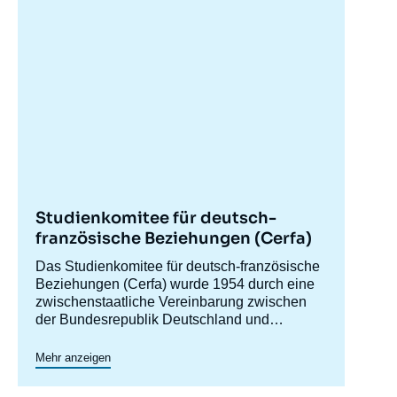
Studienkomitee für deutsch-
französische Beziehungen (Cerfa)
Accroche
Das Studienkomitee für deutsch-französische
centre
Beziehungen (Cerfa) wurde 1954 durch eine
zwischenstaatliche Vereinbarung zwischen
der Bundesrepublik Deutschland und
Frankreich gegründet, um die Kenntnisse über
Das Cerfa unterhält enge Beziehungen zu
Deutschland in Frankreich zu vertiefen und
deutschen Stiftungen und Think Tanks. Neben
Mehr anzeigen
die deutsch-französischen Beziehungen,
seiner Forschungs- und Debattenarbeit fördert
einschließlich ihrer europäischen und
das Cerfa die Entstehung einer neuen