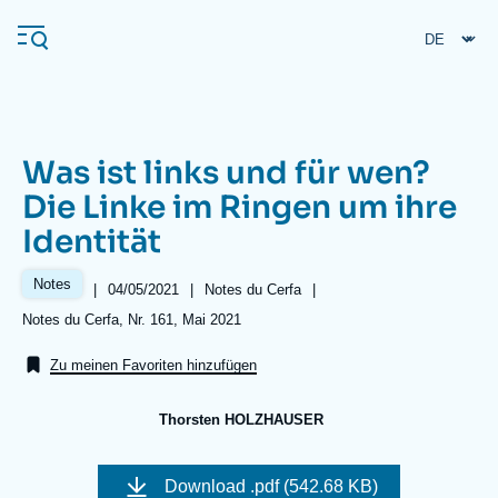
Direkt
Cookie-Einstellungen
zum
Inhalt
Was ist links und für wen?
Navigation
Die Linke im Ringen um ihre
principale
Identität
Ifri
Notes
|
Date
04/05/2021
|
Référence
Notes du Cerfa
|
de
taxonomie
Veröffentlichungen
Références
Notes du Cerfa, Nr. 161, Mai 2021
publication
collections
Über ifri
Häufige Suchanfragen
Zu meinen Favoriten hinzufügen
Veranstaltungen
Thorsten HOLZHAUSER
Image
de
Download
.pdf (542.68 KB)
couverture