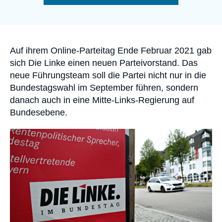
Anmelden
de
la
publication
Unterstützen Sie uns
Accroche
Auf ihrem Online-Parteitag Ende Februar 2021 gab
sich Die Linke einen neuen Parteivorstand. Das
neue Führungsteam soll die Partei nicht nur in die
Bundestagswahl im September führen, sondern
danach auch in eine Mitte-Links-Regierung auf
Bundesebene.
Image
principale