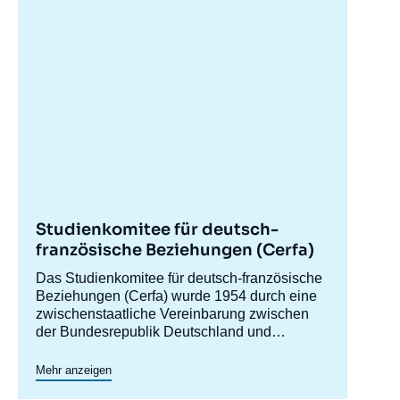
Studienkomitee für deutsch-
französische Beziehungen (Cerfa)
Accroche
Das Studienkomitee für deutsch-französische
centre
Beziehungen (Cerfa) wurde 1954 durch eine
zwischenstaatliche Vereinbarung zwischen
der Bundesrepublik Deutschland und
Frankreich gegründet, um die Kenntnisse über
Das Cerfa unterhält enge Beziehungen zu
Deutschland in Frankreich zu vertiefen und
deutschen Stiftungen und Think Tanks. Neben
Mehr anzeigen
die deutsch-französischen Beziehungen,
seiner Forschungs- und Debattenarbeit fördert