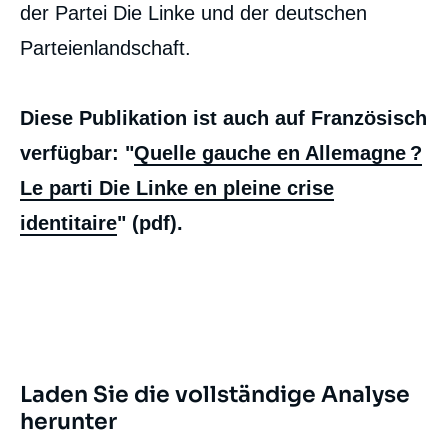
der Partei Die Linke und der deutschen
Parteienlandschaft.
Diese Publikation ist auch auf Französisch
verfügbar: "
Quelle gauche en Allemagne ?
Le parti Die Linke en pleine crise
identitaire
" (pdf).
Image
de
couverture
de
la
publication
Laden Sie die vollständige Analyse
herunter