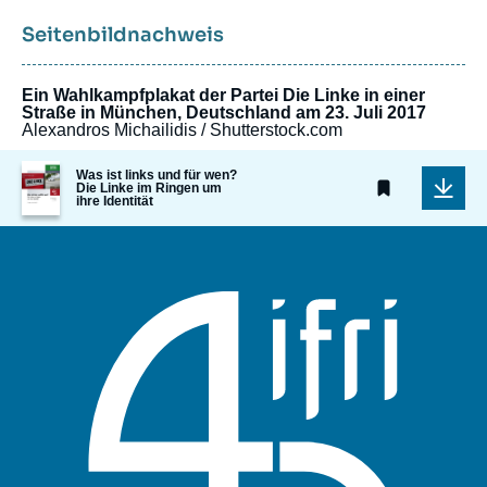
Seitenbildnachweis
Ein Wahlkampfplakat der Partei Die Linke in einer
Straße in München, Deutschland am 23. Juli 2017
Alexandros Michailidis / Shutterstock.com
Image
Was ist links und für wen?
de
Die Linke im Ringen um
ihre Identität
couverture
de
la
publication