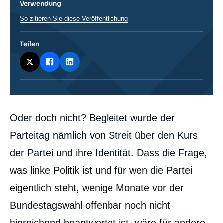
Verwendung
So zitieren Sie diese Veröffentlichung
Teilen
Corps
Oder doch nicht? Begleitet wurde der
analyses
Parteitag nämlich von Streit über den Kurs
der Partei und ihre Identität. Dass die Frage,
was linke Politik ist und für wen die Partei
eigentlich steht, wenige Monate vor der
Bundestagswahl offenbar noch nicht
hinreichend beantwortet ist, wäre für andere