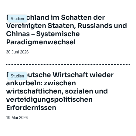
de
Initiative der Stiftung Genshagen gegründet
publication
wurde.
Image
Deutschland im Schatten der
Studien
principale
Vereinigten Staaten, Russlands und
Chinas – Systemische
Paradigmenwechsel
Date
30 Juni 2026
de
publication
Image
Die deutsche Wirtschaft wieder
Studien
principale
ankurbeln: zwischen
wirtschaftlichen, sozialen und
verteidigungspolitischen
Erfordernissen
Date
19 Mai 2026
de
publication