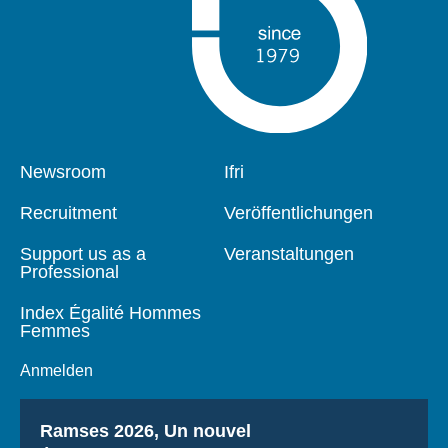
Pied
Newsroom
Navigation
Ifri
de
principale
page
Recruitment
Veröffentlichungen
Support us as a
Veranstaltungen
Professional
Index Égalité Hommes
Femmes
Anmelden
Titre
Ramses 2026, Un nouvel