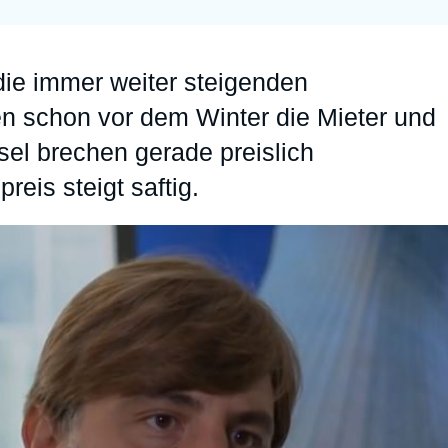
Ramses
Europe
R
S
Politique étrangère
Russia-Eurasia
R
T
ie immer weiter steigenden
Podcast - Le monde selon l'Ifri
North Africa and Middle East
en schon vor dem Winter die Mieter und
sel brechen gerade preislich
reis steigt saftig.