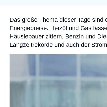
Partners & Our Network
Artificial Intelligence
Support us as a Professional
War in Ukraine
Accroche
Das große Thema dieser Tage sind d
NATO
Energiepreise. Heizöl und Gas lass
Häuslebauer zittern, Benzin und Die
Langzeitrekorde und auch der Stromp
Image
principale
médiatique