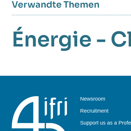
Verwandte Themen
Énergie - C
Pied
Newsroom
de
page
Recruitment
Support us as a Profe