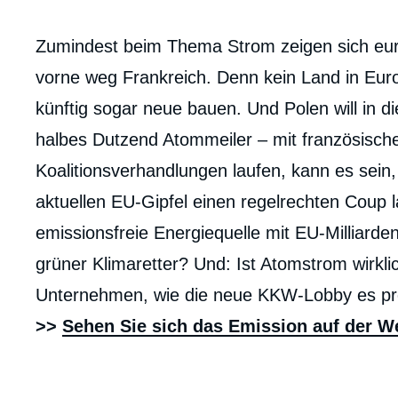
Contenu
Zumindest beim Thema Strom zeigen sich eur
intervention
vorne weg Frankreich. Denn kein Land in Euro
médiatique
künftig sogar neue bauen. Und Polen will in di
halbes Dutzend Atommeiler – mit französischer
Koalitionsverhandlungen laufen, kann es sein
aktuellen EU-Gipfel einen regelrechten Coup l
emissionsfreie Energiequelle mit EU-Milliard
grüner Klimaretter? Und: Ist Atomstrom wirkli
Unternehmen, wie die neue KKW-Lobby es pr
>>
Sehen Sie sich das Emission auf der W