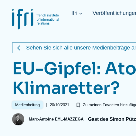
Direkt
Cookie-Einstellungen
zum
Navigation
Inhalt
Ifri
Veröffentlichunge
principale
Image
1936-2026
de
étrangère
couverture
de
Sehen Sie sich alle unsere Medienbeiträge a
la
publication
EU-Gipfel: At
Klimaretter?
Learn more
Key topics
Upcoming events
Über ifri
Häufige Suchanfragen
|
20/10/2021
Medienbeitrag
Zu meinen Favoriten hinzufüg
Executive Chairman’s Statement
Iran
Gast des Simon Pütz
About Ifri
United States of America
Marc-Antoine EYL-MAZZEGA
Think Tank: Our Definition
Middle East