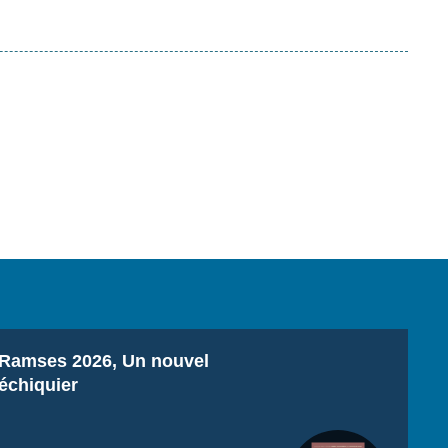
Titre
Ramses 2026, Un nouvel
échiquier