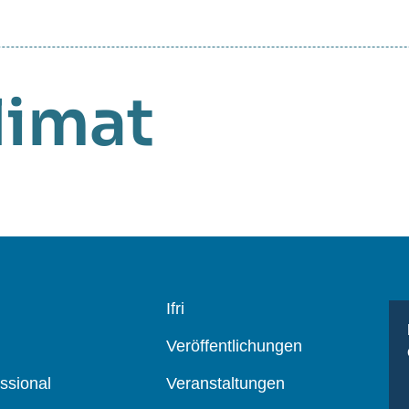
limat
Navigation
Ifri
principale
Veröffentlichungen
ssional
Veranstaltungen