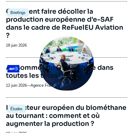
journal,
revue
Image
Comment faire décoller la
Briefings
ou
principale
production européenne d’e-SAF
émission
dans le cadre de ReFuelEU Aviation
?
Image
principale
Date
18 juin 2026
médiatique
de
publication
Au sommet du G7, la Chine dans
Logo
toutes les têtes
12 juin 2026
—
Nom
Agence France Presse
du
journal,
revue
Image
Le secteur européen du biométhane
Études
ou
principale
au tournant : comment et où
émission
augmenter la production ?