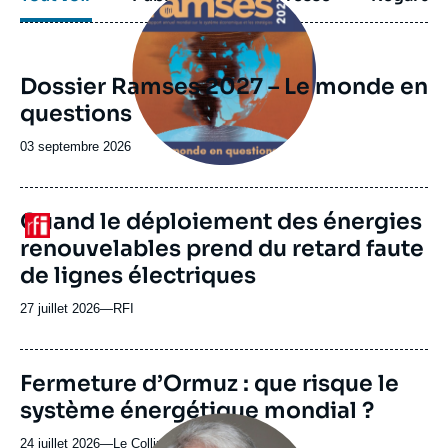
principale
Dossier Ramses 2027 – Le monde en
questions
Date
03 septembre 2026
de
publication
URL
Quand le déploiement des énergies
Logo
de
renouvelables prend du retard faute
Spotify
de lignes électriques
27 juillet 2026
—
Nom
RFI
du
journal,
revue
URL
Fermeture d’Ormuz : que risque le
ou
de
système énergétique mondial ?
Spotify
émission
Image
principale
24 juillet 2026
—
Nom
Le Collimateur