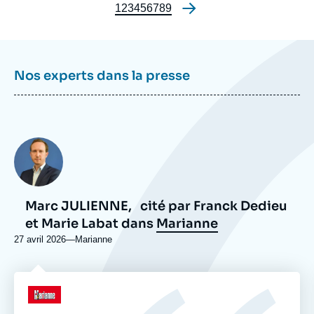
ou
Page
1
Page
2
Page
3
Page
4
Page
5
Page
6
Page
7
Page
8
Page
9
Pagination
émission
Nos experts dans la presse
Photo
Marc JULIENNE,
cité par Franck Dedieu
et Marie Labat dans
Marianne
27 avril 2026
—
Nom
Marianne
du
journal,
revue
Logo
ou
émission