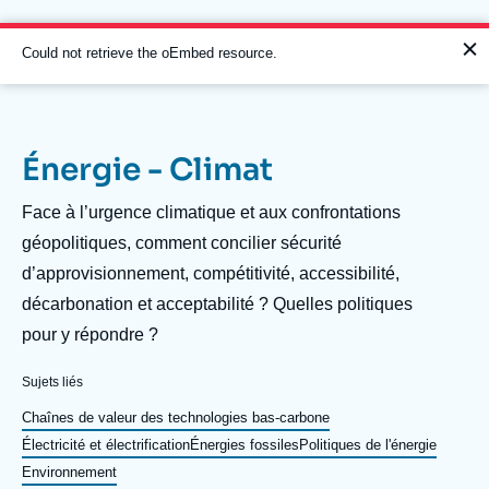
Aller
Panneau de gestion des cookies
au
contenu
Message
Could not retrieve the oEmbed resource.
principal
d'erreur
Énergie - Climat
Navigation
principale
Description
Face à l’urgence climatique et aux confrontations
L'Ifri
géopolitiques, comment concilier sécurité
d’approvisionnement, compétitivité, accessibilité,
décarbonation et acceptabilité ? Quelles politiques
Analyses
pour y répondre ?
À propos de l'Ifri
Recherches fréquentes
Sujets liés
Événements
L'Ifri en bref
Proche-Orient
Chaînes de valeur des technologies bas-carbone
Électricité et électrification
Énergies fossiles
Politiques de l'énergie
Environnement