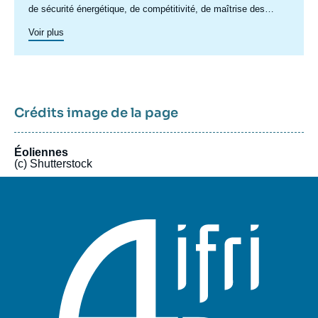
de sécurité énergétique, de compétitivité, de maîtrise des
chaînes de valeur, et d'acceptabilité. Spécialisé dans l’étude
Voir plus
des politiques européennes de l’énergie et du climat, et des
marchés de l’énergie en Europe et dans le monde, ses travaux
portent aussi sur les stratégies énergétiques et climatiques des
grandes puissances comme les Etats-Unis, la Chine ou l’Inde.
Il offre une expertise reconnue, enrichie de collaborations
internationales et d'événements à Paris et à Bruxelles,
Crédits image de la page
notamment.
Éoliennes
(c) Shutterstock