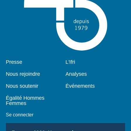
Pied
Presse
Navigation
L'Ifri
de
principale
page
Nous rejoindre
Analyses
Nous soutenir
Événements
Égalité Hommes
Femmes
Se connecter