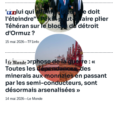
journal,
revue
"Celui qui allume l'incendie doit
Logo
ou
l'éteindre" : Pékin peut-il faire plier
émission
Téhéran sur le blocus du détroit
d'Ormuz ?
Image
principale
15 mai 2026
—
Nom
TF1info
médiatique
du
journal,
revue
Métamorphose de la guerre : «
Logo
ou
Toutes les dépendances, des
émission
minerais aux monnaies en passant
par les semi-conducteurs, sont
désormais arsenalisées »
14 mai 2026
—
Nom
Le Monde
du
journal,
revue