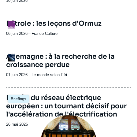
Date
10 juin 2026
de
publication
URL
Pétrole : les leçons d’Ormuz
Logo
de
Spotify
06 juin 2026
—
Nom
France Culture
du
journal,
revue
URL
Allemagne : à la recherche de la
Logo
ou
de
croissance perdue
Spotify
émission
01 juin 2026
—
Nom
Le monde selon l'Ifri
du
journal,
revue
Image
Le défi du réseau électrique
Briefings
ou
principale
européen : un tournant décisif pour
émission
l'accélération de l'électrification
Image
principale
Date
26 mai 2026
médiatique
de
publication