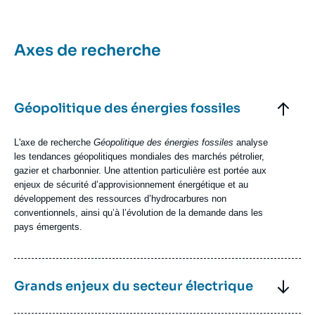
mis
en
avant
Titre
Axes de recherche
Bloc
Axe
Bloc
Axes
Titre
Géopolitique des énergies fossiles
de
recherche
Axe
de
Texte
L'axe de recherche
Géopolitique des énergies fossiles
analyse
recherche
Axe
les tendances géopolitiques mondiales des marchés pétrolier,
de
gazier et charbonnier. Une attention particulière est portée aux
recherche
enjeux de sécurité d’approvisionnement énergétique et au
développement des ressources d’hydrocarbures non
conventionnels, ainsi qu’à l’évolution de la demande dans les
pays émergents.
Image
Énergies
Axe
fossiles
Titre
Grands enjeux du secteur électrique
de
(c)
recherche
Shutterstock
Axe