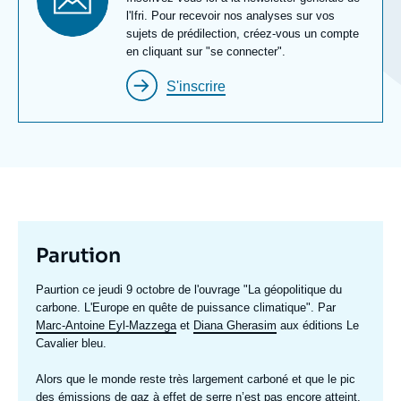
Newsletter
l'Ifri. Pour recevoir nos analyses sur vos
sujets de prédilection, créez-vous un compte
en cliquant sur "se connecter".
S'inscrire
Titre
Parution
mis
Texte
Paurtion ce jeudi 9 octobre de l'ouvrage "La géopolitique du
en
accroche
carbone. L'Europe en quête de puissance climatique". Par
avant
Marc-Antoine Eyl-Mazzega
et
Diana Gherasim
aux éditions Le
Cavalier bleu.
Alors que le monde reste très largement carboné et que le pic
des émissions de gaz à effet de serre n’est pas encore atteint,