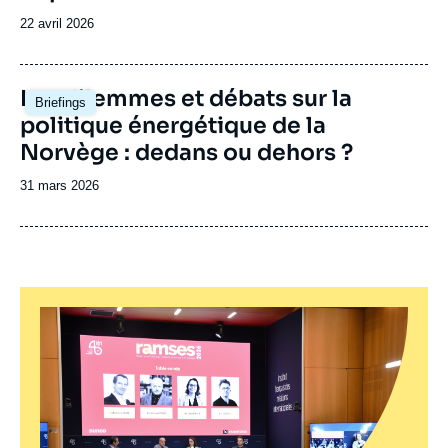
Date
22 avril 2026
de
publication
Image
Les dilemmes et débats sur la
Briefings
principale
politique énergétique de la
Norvège : dedans ou dehors ?
Date
31 mars 2026
de
publication