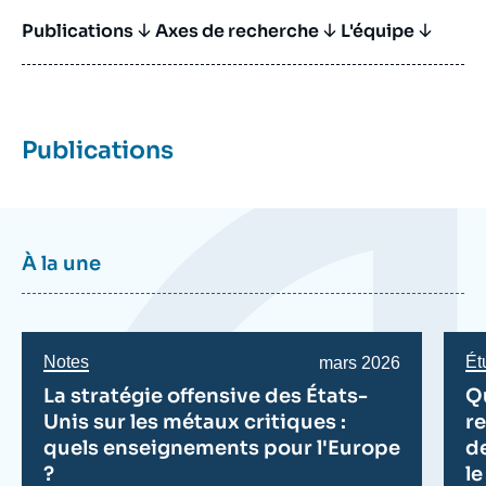
Publications
Titre Bloc Axe
Axes de recherche
L'équipe
Publications
À la une
Notes
Ét
Date
mars 2026
de
La stratégie offensive des États-
Q
publication
Unis sur les métaux critiques :
re
quels enseignements pour l'Europe
de
?
le