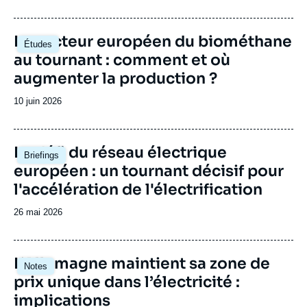
de
publication
Image
Le secteur européen du biométhane
Études
principale
au tournant : comment et où
augmenter la production ?
Date
10 juin 2026
de
publication
Image
Le défi du réseau électrique
Briefings
principale
européen : un tournant décisif pour
l'accélération de l'électrification
Date
26 mai 2026
de
publication
Image
L’Allemagne maintient sa zone de
Notes
principale
prix unique dans l’électricité :
implications