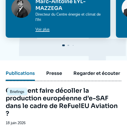
Image
Im
Marc-Antoine EYL-
MAZZEGA
Directeur du
Centre énergie et climat
de
l'Ifri
Voir plus
Publications
Presse
Regarder et écouter
Image
Comment faire décoller la
Briefings
principale
production européenne d’e-SAF
dans le cadre de ReFuelEU Aviation
?
Date
18 juin 2026