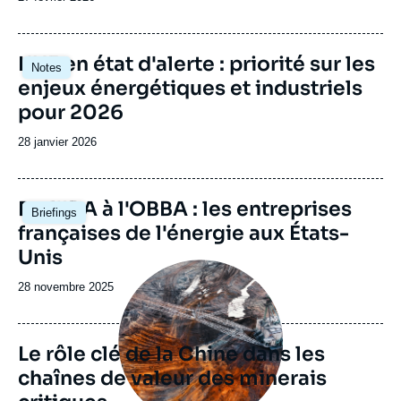
de
publication
Image
L'UE en état d'alerte : priorité sur les
Notes
principale
enjeux énergétiques et industriels
pour 2026
Date
28 janvier 2026
de
publication
Image
De l'IRA à l'OBBA : les entreprises
Briefings
principale
françaises de l'énergie aux États-
Unis
Image
principale
Date
28 novembre 2025
de
publication
Le rôle clé de la Chine dans les
chaînes de valeur des minerais