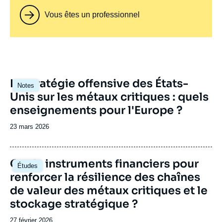
Vous êtes un professionnel
Image
La stratégie offensive des États-
Notes
principale
Unis sur les métaux critiques : quels
enseignements pour l'Europe ?
Date
23 mars 2026
de
publication
Image
Quels instruments financiers pour
Études
principale
renforcer la résilience des chaînes
de valeur des métaux critiques et le
stockage stratégique ?
Date
27 février 2026