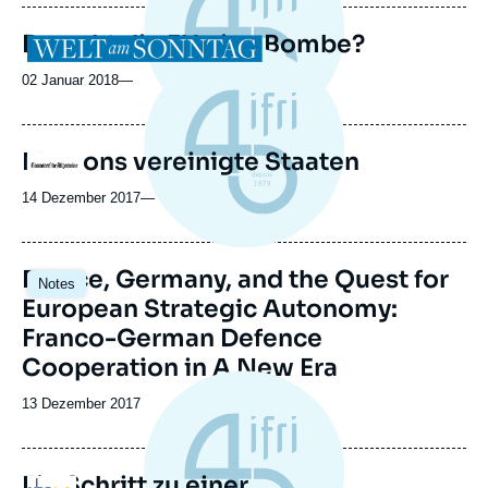
publication
Braucht die EU eine Bombe?
Logo
02 Januar 2018
—
Macrons vereinigte Staaten
Logo
14 Dezember 2017
—
Image
France, Germany, and the Quest for
Notes
principale
European Strategic Autonomy:
Franco-German Defence
Cooperation in A New Era
Date
13 Dezember 2017
de
publication
Ein Schritt zu einer
Logo