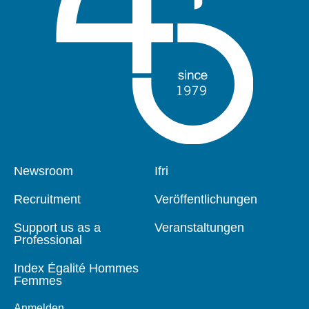
Pied
Newsroom
Navigation
Ifri
de
principale
page
Recruitment
Veröffentlichungen
Support us as a
Veranstaltungen
Professional
Index Égalité Hommes
Femmes
Anmelden