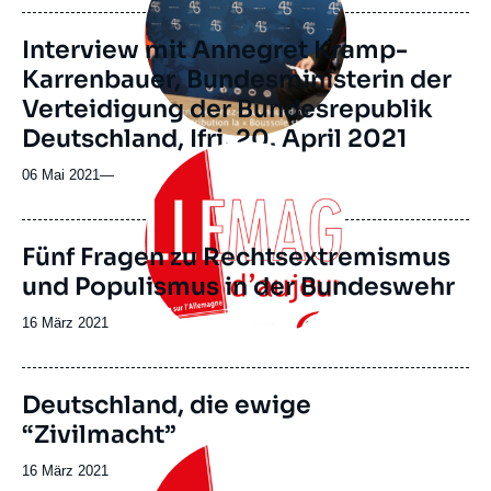
Interview mit Annegret Kramp-
Karrenbauer, Bundesministerin der
Verteidigung der Bundesrepublik
Deutschland, Ifri, 20. April 2021
Image
principale
06 Mai 2021
—
Fünf Fragen zu Rechtsextremismus
und Populismus in der Bundeswehr
Date
16 März 2021
de
publication
Image
Deutschland, die ewige
de
“Zivilmacht”
couverture
Image
de
principale
la
Date
16 März 2021
publication