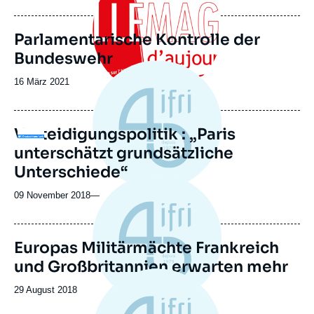
de
publication
Parlamentarische Kontrolle der
Bundeswehr
Date
16 März 2021
de
publication
Verteidigungspolitik : „Paris
Logo
unterschätzt grundsätzliche
Unterschiede“
09 November 2018
—
Europas Militärmächte Frankreich
und Großbritannien erwarten mehr
Date
29 August 2018
de