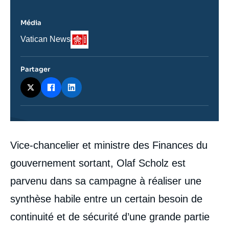
Média
Logo
Nom
Vatican News
du
journal,
revue
Partager
ou
émission
Contenu
Vice-chancelier et ministre des Finances du
intervention
médiatique
gouvernement sortant, Olaf Scholz est
parvenu dans sa campagne à réaliser une
synthèse habile entre un certain besoin de
continuité et de sécurité d’une grande partie