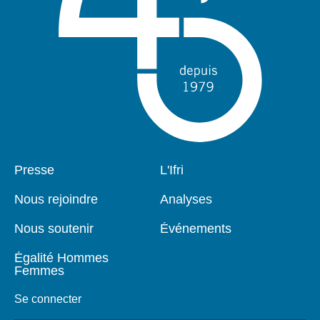
Pied
Presse
Navigation
L'Ifri
de
principale
page
Nous rejoindre
Analyses
Nous soutenir
Événements
Égalité Hommes
Femmes
Se connecter