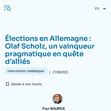
Aller
Panneau de gestion des cookies
au
contenu
principal
Élections en Allemagne :
Navigation
Olaf Scholz, un vainqueur
principale
pragmatique en quête
L'Ifri
d’alliés
Analyses
Interventions médiatiques
|
27/09/2021
À propos de l'Ifri
Recherches fréquentes
Ajouter à mes favoris
Événements
L'Ifri en bref
Proche-Orient
Paul MAURICE