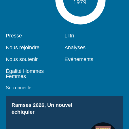
Pied
Presse
Navigation
L'Ifri
de
principale
page
Nous rejoindre
Analyses
Nous soutenir
Événements
Égalité Hommes
Femmes
Se connecter
Titre
Ramses 2026, Un nouvel
échiquier