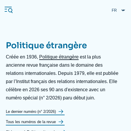
Aller
Panneau de gestion des cookies
au
contenu
principal
Politique étrangère
Navigation
principale
Créée en 1936,
Politique étrangère
est la plus
L'Ifri
ancienne revue française dans le domaine des
relations internationales. Depuis 1979, elle est publiée
par l’Institut français des relations internationales. Elle
Analyses
célèbre en 2026 ses 90 ans d'existence avec un
À propos de l'Ifri
Recherches fréquentes
numéro spécial (n° 2/2026) paru début juin.
Événements
L'Ifri en bref
Proche-Orient
Label
Le dernier numéro (n° 2/2026)
bouton
Label
Tous les numéros de la revue
bouton