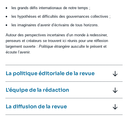
les grands défis internationaux de notre temps ;
les hypothèses et difficultés des gouvernances collectives ;
les imaginaires d’avenir d’écrivains de tous horizons.
Autour des perspectives incertaines d’un monde à redessiner,
penseurs et créateurs se trouvent ici réunis pour une réflexion
largement ouverte :
Politique étrangère
ausculte le présent et
écoute l’avenir.
Image
Titre
La politique éditoriale de la revue
Contenu
Politique étrangère
est une revue trimestrielle
de débats et
Titre
L'équipe de la rédaction
texte
d’analyses sur les grandes questions internationales
:
politiques, économiques ou de société.
Contenu
Directeur de la publication :
Thierry de Montbrial
Titre
La diffusion de la revue
Son ambition est de proposer aux décideurs économiques ou
texte
Rédacteurs en chef :
Dominique David
et
Marc Hecker
politiques, et aux milieux académiques, des
analyses
approfondies
de l’actualité internationale, des
mises en
Contenu
Politique étrangère
est disponible :
Comité de rédaction :
Alain Antil
,
Denis Bauchard
, Frédéric
perspective
des grands débats mondiaux, et de constituer un
texte
Charillon, Norbert Gaillard,
Thomas Gomart
,
Tatiana Kastouéva-
sur abonnement auprès de
Armand Colin
(diffusion papier et