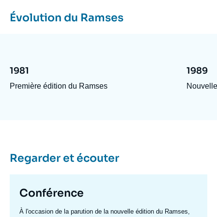
en version papier et eBook sur le site de
Dunod
,
Évolution du Ramses
en librairie,
Image
en version papier ou Kindle sur
Amazon.fr
sur le portail
CAIRN.info
(diffusion numérique, y compris
pay-
per-view
).
Image
Image
1981
1989
Le Ramses est co-édité avec les éditions Dunod.
Première édition du Ramses
Nouvelle
Image
Regarder et écouter
Titre
Conférence
mis
Texte
À l'occasion de la parution de la nouvelle édition du Ramses,