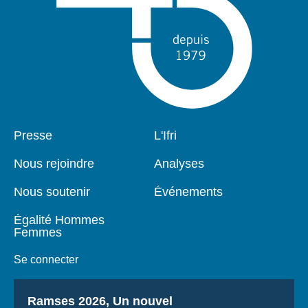
Pied
Presse
Navigation
L'Ifri
de
principale
page
Nous rejoindre
Analyses
Nous soutenir
Événements
Égalité Hommes
Femmes
Se connecter
Titre
Ramses 2026, Un nouvel