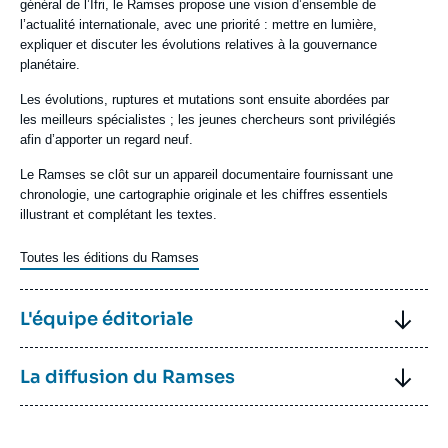
général de l’Ifri, le Ramses propose une vision d’ensemble de
l’actualité internationale, avec une priorité : mettre en lumière,
expliquer et discuter les évolutions relatives à la gouvernance
planétaire.
Les évolutions, ruptures et mutations sont ensuite abordées par
les meilleurs spécialistes ; les jeunes chercheurs sont privilégiés
afin d’apporter un regard neuf.
Le Ramses se clôt sur un appareil documentaire fournissant une
chronologie, une cartographie originale et les chiffres essentiels
illustrant et complétant les textes.
Toutes les éditions du Ramses
Image
Titre
L'équipe éditoriale
Contenu
Directeurs de la publication : Thierry de Montbrial, Dominique
Titre
La diffusion du Ramses
texte
David
Responsable éditoriale : Sharleen Lavergne
Contenu
Les éditions du Ramses sont disponibles :
texte
Contacter le secrétariat de rédaction :
lavergne@ifri.org