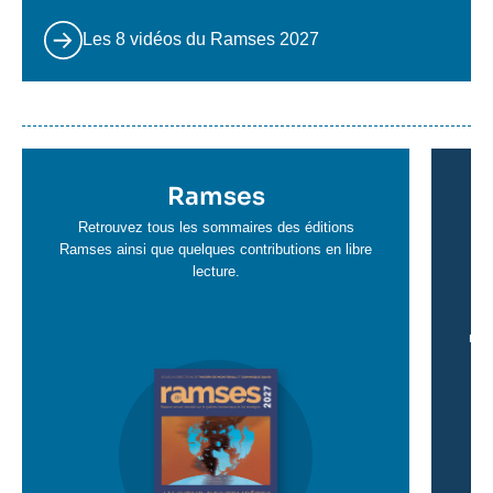
Les 8 vidéos du Ramses 2027
En
savoir
plus
Titre
Ramses
Ti
en
e
Retrouvez tous les sommaires des éditions
Pol
savoir
Ramses ainsi que quelques contributions en libre
sa
dé
lecture.
in
plus
pl
d
mil
p
r