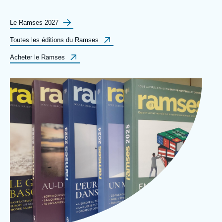
Se connecter
Label
Le Ramses 2027
Nous soutenir
bouton
Label
Toutes les éditions du Ramses
bouton
Label
Acheter le Ramses
bouton
Image
Ramses, Ifri
d'en-
tête