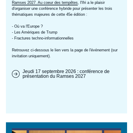
en
accroche
Ramses 2027. Au coeur des tempêtes
, l'Ifri a le plaisir
avant
d'organiser une conférence hybride pour présenter les trois
thématiques majeures de cette 45e édition :
- Où va l'Europe ?
- Les Amériques de Trump
- Fractures techno-informationnelles
Retrouvez ci-dessous le lien vers la page de l'événement (sur
invitation uniquement).
Jeudi 17 septembre 2026 : conférence de
présentation du Ramses 2027
Image
mis
en
avant
Image