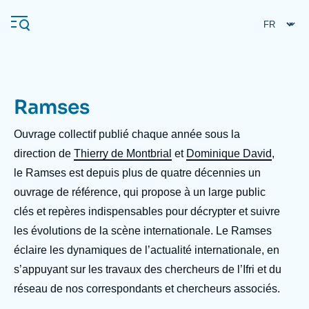
Aller
Panneau de gestion des cookies
au
contenu
principal
Ramses
Navigation
principale
Ouvrage collectif publié chaque année sous la
L'Ifri
direction de
Thierry de Montbrial
et
Dominique David
,
le
Ramses
est depuis plus de quatre décennies un
ouvrage de référence, qui propose à un large public
Analyses
clés et repères indispensables pour décrypter et suivre
À propos de l'Ifri
Recherches fréquentes
les évolutions de la scène internationale. Le
Ramses
Événements
L'Ifri en bref
Proche-Orient
éclaire les dynamiques de l’actualité internationale, en
s’appuyant sur les travaux des chercheurs de l’Ifri et du
réseau de nos correspondants et chercheurs associés.