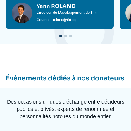
nous
Photo
Ph
Prénom
Yann
Nom
ROLAND
directement
de
de
Intitulé
Directeur du Développement de l'Ifri
du
l'expert
l'expert
Courriel
:
Email
roland@ifri.org
poste
expert
Événements dédiés à nos donateurs
Des occasions uniques d'échange entre décideurs
publics et privés, experts de renommée et
personnalités notoires du monde entier.