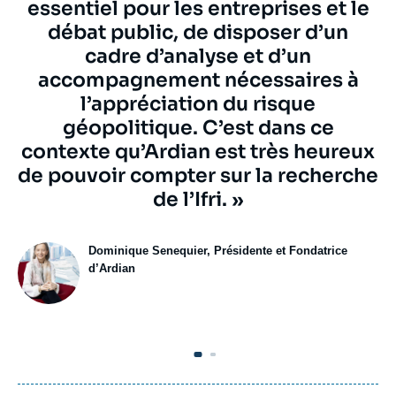
essentiel pour les entreprises et le
débat public, de disposer d’un
cadre d’analyse et d’un
accompagnement nécessaires à
l’appréciation du risque
géopolitique. C’est dans ce
contexte qu’Ardian est très heureux
de pouvoir compter sur la recherche
de l’Ifri. »
Auteur
Auteur
Dominique Senequier, Présidente et Fondatrice
externe
externe
d’Ardian
image
Image