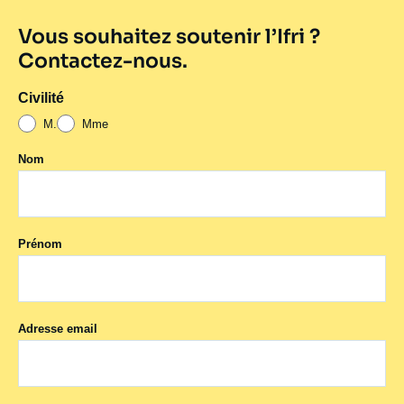
mécénat
Vous souhaitez soutenir l’Ifri ?
Contactez-nous.
Civilité
M.
Mme
Nom
Prénom
Adresse email