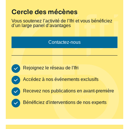
Titre
Cercle des mécènes
bloc
Texte
Vous soutenez l’activité de l’Ifri et vous bénéficiez
bloc
d’un large panel d’avantages
jaune
jaune
donateur
donateur
Lien bouton donateur
Contactez-nous
Avantages
Rejoignez le réseau de l'Ifri
Accédez à nos événements exclusifs
Recevez nos publications en avant-première
Bénéficiez d'interventions de nos experts