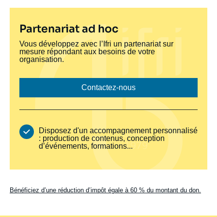
Titre
Partenariat ad hoc
bloc
Texte
Vous développez avec l’Ifri un partenariat sur
bloc
mesure répondant aux besoins de votre
jaune
jaune
organisation.
donateur
donateur
Lien bouton donateur
Contactez-nous
Avantages
Disposez d'un accompagnement personnalisé
: production de contenus, conception
d’événements, formations...
Lien
Bénéficiez d’une réduction d’impôt égale à 60 % du montant du don.
information
loi