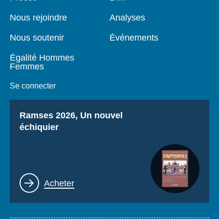
de
principale
page
Nous rejoindre
Analyses
Nous soutenir
Événements
Égalité Hommes
Femmes
Se connecter
Titre
Ramses 2026, Un nouvel
échiquier
Lien
Acheter