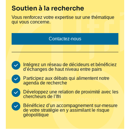
Titre
Soutien à la recherche
bloc
Texte
Vous renforcez votre expertise sur une thématique
bloc
qui vous concerne.
jaune
jaune
donateur
donateur
Lien bouton donateur
Contactez-nous
Avantages
Intégrez un réseau de décideurs et bénéficiez
d’échanges de haut niveau entre pairs
Participez aux débats qui alimentent notre
agenda de recherche
Développez une relation de proximité avec les
chercheurs de l’Ifri
Bénéficiez d’un accompagnement sur-mesure
de votre stratégie en y assimilant le risque
géopolitique