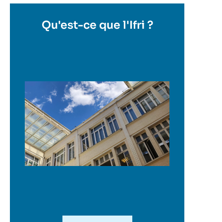
Titre
Qu'est-ce que l'Ifri ?
en
savoir
plus
Image
en
savoir
plus