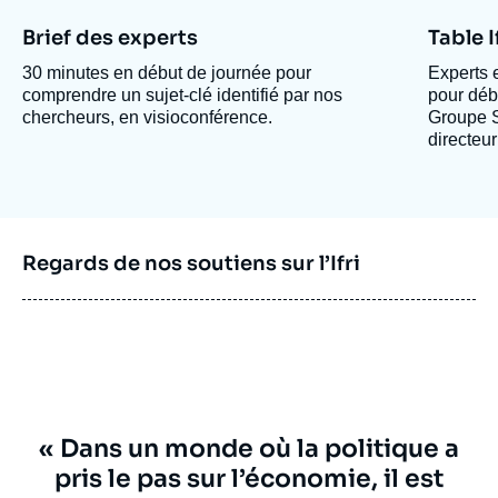
Image
Image
Brief des experts
Table I
30 minutes en début de journée pour
Experts e
comprendre un sujet-clé identifié par nos
pour déba
chercheurs, en visioconférence.
Groupe S
directeur 
Regards de nos soutiens sur l’Ifri
Texte
« Dans un monde où la politique a
citation
pris le pas sur l’économie, il est