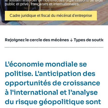
le soutien financier de nombreuses organisations de droit
Se connecter
public et privé, françaises et internationales.
Nous soutenir
Bouton CTA
Cadre juridique et fiscal du mécénat d'entreprise
Rejoignez le cercle des mécènes
Types de soutien
Accroche
L’économie mondiale se
contenu
politise. L'anticipation des
opportunités de croissance
à l'international et l’analyse
du risque géopolitique sont