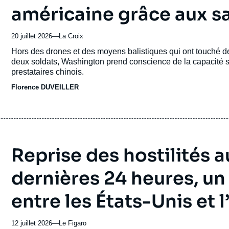
américaine grâce aux sa
20 juillet 2026
—
Nom
La Croix
du
Accroche
Hors des drones et des moyens balistiques qui ont touché de
journal,
deux soldats, Washington prend conscience de la capacité sp
revue
prestataires chinois.
ou
Florence DUVEILLER
émission
Reprise des hostilités 
dernières 24 heures, un 
entre les États-Unis et l
12 juillet 2026
—
Nom
Le Figaro