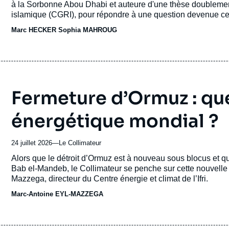
à la Sorbonne Abou Dhabi et auteure d'une thèse doublement
revue
islamique (CGRI), pour répondre à une question devenue cent
ou
les leviers du pouvoir ?
Marc HECKER
émission
Sophia MAHROUG
Fermeture d’Ormuz : qu
énergétique mondial ?
24 juillet 2026
—
Nom
Le Collimateur
du
Accroche
Alors que le détroit d’Ormuz est à nouveau sous blocus et q
journal,
Bab el-Mandeb, le Collimateur se penche sur cette nouvelle
revue
Mazzega, directeur du Centre énergie et climat de l’Ifri.
ou
Marc-Antoine EYL-MAZZEGA
émission