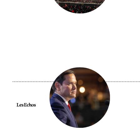
Image
principale
médiatique
Logo