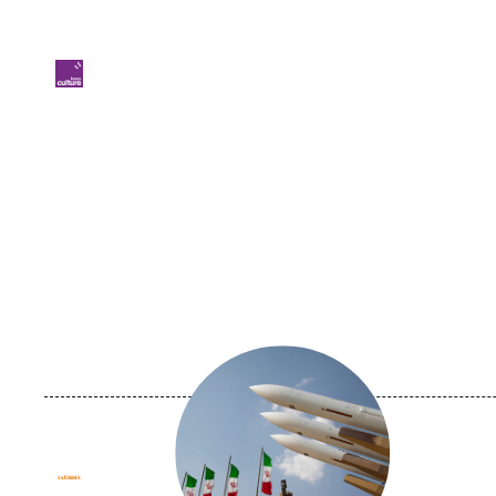
URL
Logo
de
Spotify
Image
principale
médiatique
Logo