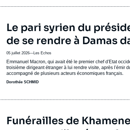
Le pari syrien du présid
de se rendre à Damas da
05 juillet 2026
—
Nom
Les Echos
du
Accroche
Emmanuel Macron, qui avait été le premier chef d'Etat occid
journal,
troisième dirigeant étranger à lui rendre visite, après l'émir 
revue
accompagné de plusieurs acteurs économiques français.
ou
Dorothée SCHMID
émission
Funérailles de Khamenei