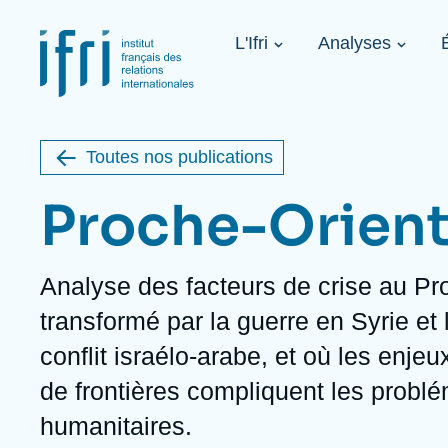
Aller
Panneau de gestion des cookies
au
Navigation
contenu
L'Ifri
Analyses
principale
principal
Image
1936-2026
de
étrangère
couverture
de
Toutes nos publications
la
publication
Proche-Orien
Description
Analyse des facteurs de crise au Pr
À propos de l'Ifri
Sujets phares
À venir
transformé par la guerre en Syrie et
À propos de l'Ifri
Recherches fréquentes
conflit israélo-arabe, et où les enje
Message du Président
Iran
Image
Sur invitation
L'Ifri en bref
Proche-Orient
de frontières compliquent les probl
L'Ifri en bref
États-Unis
Au cœur des tempêtes. Présentation
humanitaires.
du Ramses 2027
Think tank : notre définition
Proche-Orient