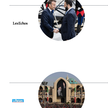
médiatique
Logo
Image
principale
médiatique
Logo