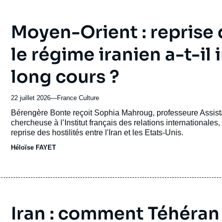
Moyen-Orient : reprise 
le régime iranien a-t-il
long cours ?
22 juillet 2026
—
Nom
France Culture
du
Accroche
Bérengère Bonte reçoit Sophia Mahroug, professeure Assis
journal,
chercheuse à l’Institut français des relations internationales
revue
reprise des hostilités entre l'Iran et les Etats-Unis.
ou
Héloïse FAYET
émission
Iran : comment Téhéran 