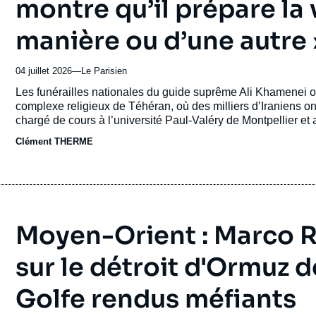
montre qu’il prépare l
manière ou d’une autre 
04 juillet 2026
—
Nom
Le Parisien
du
Accroche
Les funérailles nationales du guide suprême Ali Khamenei 
journal,
complexe religieux de Téhéran, où des milliers d’Iraniens on
revue
chargé de cours à l’université Paul-Valéry de Montpellier et
ou
Tallandier), décrypte cet événement aux allures de démonstrat
Clément THERME
émission
Unis.
Moyen-Orient : Marco R
sur le détroit d'Ormuz 
Golfe rendus méfiants