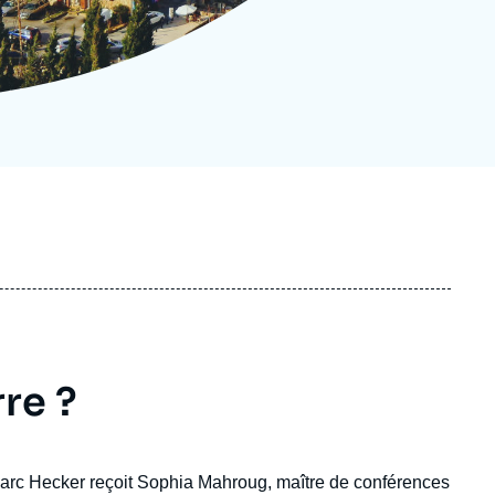
ecrutement
écurité - Défense
ocuments de référence
echnologie
rre ?
Marc Hecker reçoit Sophia Mahroug, maître de conférences