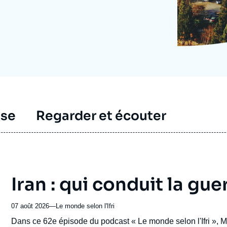
Ramses
Europe
R
S
Politique étrangère
Russie - Eurasie
D
T
Podcast
Afrique du Nord et Moyen-Orient
sse
Regarder et écouter
Iran : qui conduit la gue
07 août 2026
—
Nom
Le monde selon l'Ifri
du
Accroche
Dans ce 62e épisode du podcast « Le monde selon l'Ifri », 
journal,