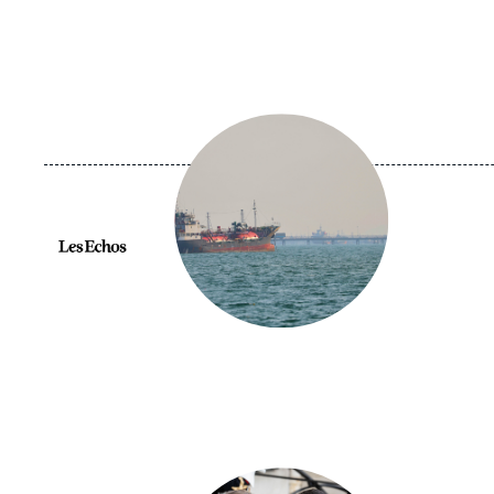
Image
principale
médiatique
Logo
Image
principale