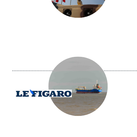
Image
principale
médiatique
Logo