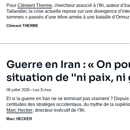
du
Accroche
Pour
Clément Therme
, chercheur associé à l'Ifri, auteur d’I
journal,
Tallandier, la crise actuelle repose sur une divergence d’int
revue
sommes « passés d’une trêve armée à une bataille d’Ormuz » 
ou
négociation diplomatique, la guerre économique et l’affrontem
Clément THERME
émission
Guerre en Iran : « On po
situation de ''ni paix, ni
08 juillet 2026
—
Nom
Les Echos
du
Accroche
Et si la guerre en Iran ne se terminait pas vraiment ? Depuis
journal,
certitudes des stratèges occidentaux, du mythe de la supériori
revue
Marc Hecker
, directeur exécutif de l'Ifri.
ou
Marc HECKER
émission