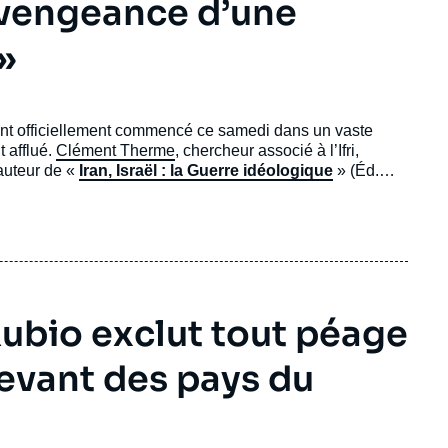
a vengeance d’une
»
ont officiellement commencé ce samedi dans un vaste
t afflué.
Clément Therme
, chercheur associé à l’Ifri,
 auteur de «
Iran, Israël : la Guerre idéologique
» (Éd.
ion de force après la guerre contre Israël et les États-
ubio exclut tout péage
devant des pays du