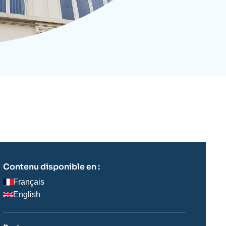
ecrutement
écurité - Défense
ocuments de référence
echnologie
Contenu disponible en :
Français
English