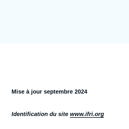
Jeudi 17 septembre 2026 17:30
Partenariats et réseaux
Intelligence artificielle
Nous soutenir en tant que professionnel
Guerre en Ukraine
OTAN
body
Mise à jour septembre 2024
Identification du site
www.ifri.org