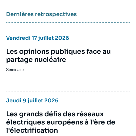
l'électrification
Brief des experts
Dernières retrospectives
Voir plus
Vendredi 17 juillet 2026
Les opinions publiques face au
Mercredi 8 juillet 2026
12:30 - 14:00
partage nucléaire
Séminaire
Le rôle du renseignement dans la
Sur invitation
prise de décision politique
Brown Bag Seminar Series
-
Conférence
Jeudi 9 juillet 2026
Voir plus
Les grands défis des réseaux
électriques européens à l'ère de
l'électrification