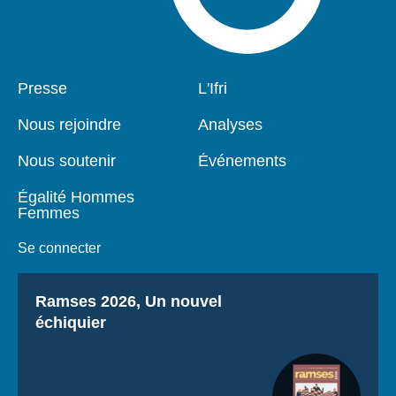
Pied
Presse
Navigation
L'Ifri
de
principale
page
Nous rejoindre
Analyses
Nous soutenir
Événements
Égalité Hommes
Femmes
Se connecter
Titre
Ramses 2026, Un nouvel
échiquier