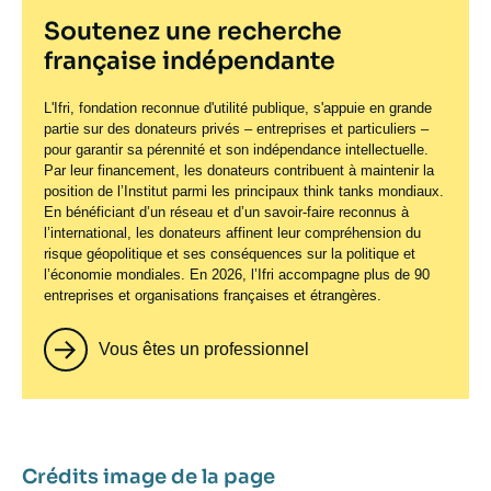
Mercredi 10 juin 2026
10:00 - 12:00
Soutenez une recherche
française indépendante
Dissuader pendant la guerre : quelle
Restreint
pertinence de l'intrawar deterrence
L'Ifri, fondation reconnue d'utilité publique, s'appuie en grande
?
partie sur des donateurs privés – entreprises et particuliers –
pour garantir sa pérennité et son indépendance intellectuelle.
Séminaire
Par leur financement, les donateurs contribuent à maintenir la
position de l’Institut parmi les principaux
think tanks
mondiaux.
Voir plus
En bénéficiant d’un réseau et d’un savoir-faire reconnus à
l’international, les donateurs affinent leur compréhension du
risque géopolitique et ses conséquences sur la politique et
l’économie mondiales. En 2026, l’Ifri accompagne plus de 90
entreprises et organisations françaises et étrangères.
Mardi 9 juin 2026
10:00 - 17:30
Vous êtes un professionnel
« Dialogue de Paris ». Première
Sur invitation
édition, juin 2026
Conférence
Crédits image de la page
Voir plus