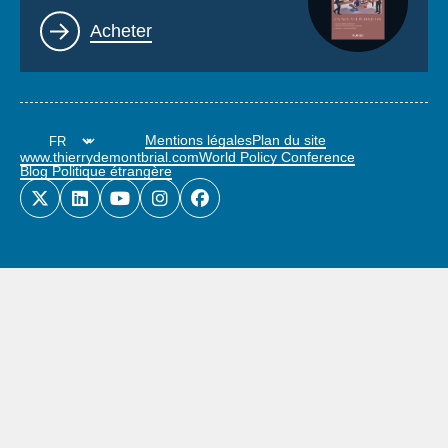
Lien
Acheter
Mentions légales
Plan du site
www.thierrydemontbrial.com
World Policy Conference
Blog Politique étrangère