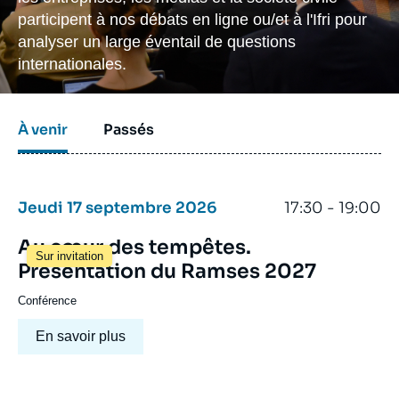
Se connecter
participent à nos débats en ligne ou/et à l'Ifri pour
analyser un large éventail de questions
Nous soutenir
internationales.
À venir
Passés
Jeudi 17 septembre 2026
17:30 - 19:00
Au cœur des tempêtes.
Sur invitation
Présentation du Ramses 2027
Conférence
En savoir plus