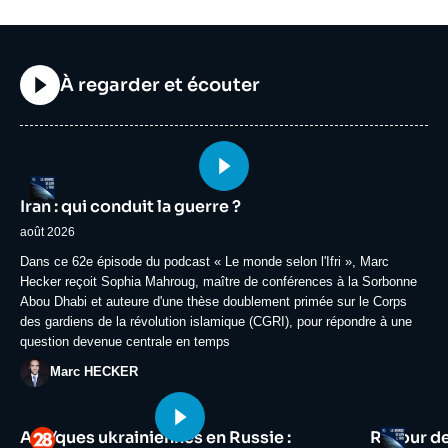
Titre
À regarder et écouter
Image
Logo
principale
Iran : qui conduit la guerre ?
médiatique
août 2026
Accroche
Dans ce 62e épisode du podcast « Le monde selon l'Ifri », Marc
Hecker reçoit Sophia Mahroug, maître de conférences à la Sorbonne
Abou Dhabi et auteure d'une thèse doublement primée sur le Corps
des gardiens de la révolution islamique (CGRI), pour répondre à une
question devenue centrale en temps
Photo
Marc HECKER
Image
Image
Logo
Logo
Attaques ukrainiennes en Russie :
Retour d
principale
principale