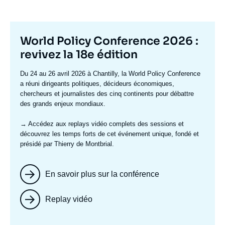
Titre
World Policy Conference 2026 :
mis
revivez la 18e édition
en
Texte
Du 24 au 26 avril 2026 à Chantilly, la World Policy Conference
avant
accroche
a réuni dirigeants politiques, décideurs économiques,
chercheurs et journalistes des cinq continents pour débattre
des grands enjeux mondiaux.
→ Accédez aux replays vidéo complets
des sessions et
découvrez les temps forts de cet événement unique, fondé et
présidé par Thierry de Montbrial.
En savoir plus sur la conférence
Replay vidéo