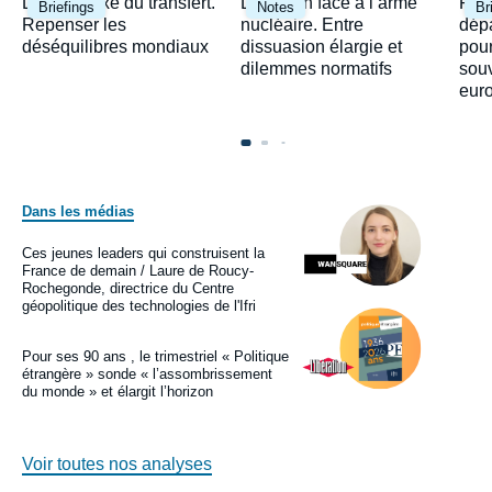
Image
Image
Ima
Le paradoxe du transfert.
Le Japon face à l’arme
Fra
Briefings
Notes
Br
principale
principale
prin
Repenser les
nucléaire. Entre
dépa
déséquilibres mondiaux
dissuasion élargie et
pour
dilemmes normatifs
sou
eur
Dans les médias
Image
principale
médiatique
Ces jeunes leaders qui construisent la
Logo
France de demain / Laure de Roucy-
Rochegonde, directrice du Centre
géopolitique des technologies de l'Ifri
Image
principale
médiatique
Pour ses 90 ans , le trimestriel « Politique
Logo
étrangère » sonde « l’assombrissement
du monde » et élargit l’horizon
Voir toutes nos analyses