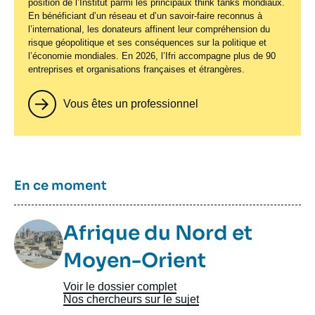
position de l’Institut parmi les principaux
think tanks
mondiaux.
En bénéficiant d’un réseau et d’un savoir-faire reconnus à
l’international, les donateurs affinent leur compréhension du
risque géopolitique et ses conséquences sur la politique et
l’économie mondiales. En 2026, l’Ifri accompagne plus de 90
entreprises et organisations françaises et étrangères.
Vous êtes un professionnel
Titre
En ce moment
Image
Afrique du Nord et
Taxonomie
Moyen-Orient
Voir le dossier complet
Nos chercheurs sur le sujet