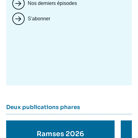
Nos derniers épisodes
S'abonner
Image
mis
en
avant
Dernière
Titre
Deux publications phares
parutions
container
Titre
Ramses 2026
Ti