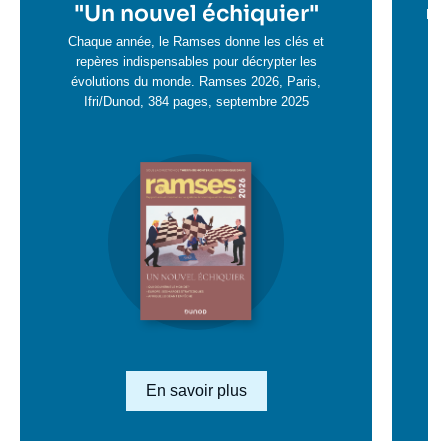
en
"
Un nouvel échiquier"
e
La 
savoir
sa
Chaque année, le Ramses donne les clés et
plus
repères indispensables pour décrypter les
pl
évolutions du monde. Ramses 2026, Paris,
Ifri/Dunod, 384 pages, septembre 2025
Image
en
savoir
plus
Lien en savoir plus
En savoir plus