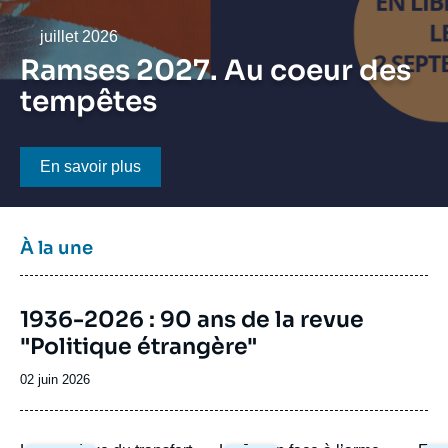
Se connecter
Date
juillet 2026
Nous soutenir
Ramses 2027. Au coeur des
tempêtes
Bouton CTA
En savoir plus
Titre
À la une
bloc
à
Image
la
1936-2026 : 90 ans de la revue
de
une
"Politique étrangère"
couverture
de
la
Date
02 juin 2026
publication
de
publication