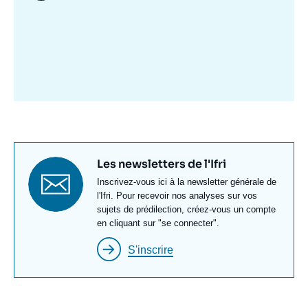
Image
mis
en
avant
Titre
Les newsletters de l'Ifri
newsletter
Texte
Inscrivez-vous ici à la newsletter générale de
Newsletter
l'Ifri. Pour recevoir nos analyses sur vos
sujets de prédilection, créez-vous un compte
en cliquant sur "se connecter".
S'inscrire