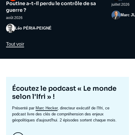
médiatique
médiatiqu
Poutine a-t-il perdu le contrôle de sa
juillet 2026
guerre ?
Photo
Marc J
août 2026
Photo
Léo PÉRIA-PEIGNÉ
Lien
Tout voir
Titre
Écoutez le podcast « Le monde
mis
selon l'Ifri » !
en
Texte
Présenté par
Marc Hecker
, directeur exécutif de l'Ifri, ce
avant
accroche
podcast livre des clés de compréhension des enjeux
géopolitiques d'aujourd'hui. 2 épisodes sortent chaque mois.