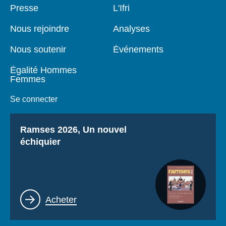
Pied
Presse
Navigation
L'Ifri
de
principale
page
Nous rejoindre
Analyses
Nous soutenir
Événements
Égalité Hommes
Femmes
Se connecter
Titre
Ramses 2026, Un nouvel
échiquier
Lien
Acheter