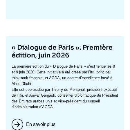
Image
mis
en
avant
Titre
« Dialogue de Paris ». Première
mis
édition, juin 2026
en
Texte
La première édition du
« Dialogue de Paris »
s’est tenue les 8
avant
accroche
et 9 juin 2026. Cette initiative a été créée par l’Ifri, principal
think tank français, et AGDA, un centre d’excellence basé à
Abou Dhabi.
Elle est coprésidée par
Thierry de Montbrial
, président exécutif
de l’Ifri, et
Anwar Gargash
, conseiller diplomatique du Président
des Émirats arabes unis et vice-président du conseil
d’administration d’AGDA.
En savoir plus