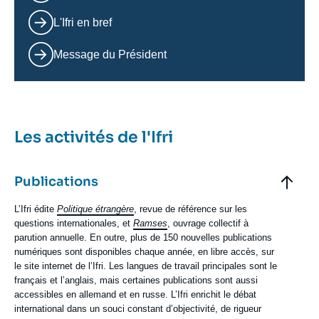
L'Ifri en bref
Message du Président
Les activités de l'Ifri
Elements
accordéon
Titre
Publications
Contenu
L’Ifri édite
Politique étrangère
, revue de référence sur les
texte
questions internationales, et
Ramses
, ouvrage collectif à
parution annuelle. En outre, plus de 150 nouvelles publications
numériques sont disponibles chaque année, en libre accès, sur
le site internet de l’Ifri. Les langues de travail principales sont le
français et l’anglais, mais certaines publications sont aussi
accessibles en allemand et en russe. L’Ifri enrichit le débat
international dans un souci constant d’objectivité, de rigueur