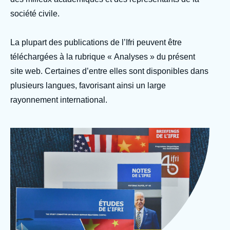
Se connecter
société civile.
Nous soutenir
La plupart des publications de l’Ifri peuvent être
téléchargées à la rubrique « Analyses » du présent
site web. Certaines d’entre elles sont disponibles dans
plusieurs langues, favorisant ainsi un large
rayonnement international.
Image
Photo Ifri Publications
d'en-
© Ifri
tête