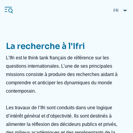
Aller
Panneau de gestion des cookies
au
contenu
principal
La recherche à l'Ifri
Navigation
principale
L’Ifri est le
think tank
français de référence sur les
L'Ifri
questions internationales. L’une de ses principales
missions consiste à produire des recherches aidant à
comprendre et anticiper les dynamiques du monde
Analyses
contemporain.
À propos de l'Ifri
Recherches fréquentes
Événements
L'Ifri en bref
Proche-Orient
Les travaux de l’Ifri sont conduits dans une logique
d’intérêt général et d’objectivité. Ils sont destinés à
alimenter la réflexion des décideurs publics et privés,
des milieux académiques et des représentants de la