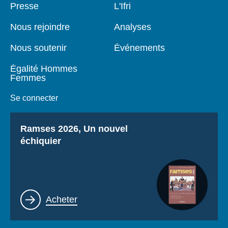
Pied
Presse
Navigation
L'Ifri
de
principale
page
Nous rejoindre
Analyses
Nous soutenir
Événements
Égalité Hommes
Femmes
Se connecter
Titre
Ramses 2026, Un nouvel
échiquier
Lien
Acheter