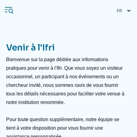
Aller
Panneau de gestion des cookies
au
contenu
principal
Venir à l'Ifri
Navigation
principale
Bienvenue sur la page dédiée aux informations
L'Ifri
pratiques pour venir à l'Ifri. Que vous soyez un visiteur
occasionnel, un participant à nos événements ou un
chercheur invité, nous sommes ravis de vous fournir
Analyses
tous les détails nécessaires pour faciliter votre venue à
À propos de l'Ifri
Recherches fréquentes
notre institution renommée.
Événements
L'Ifri en bref
Proche-Orient
Pour toute question supplémentaire, notre équipe se
tient à votre disposition pour vous fournir une
assistance personnalisée.