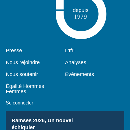
Pied
Presse
Navigation
L'Ifri
de
principale
page
Nous rejoindre
Analyses
Nous soutenir
Événements
Égalité Hommes
Femmes
Se connecter
Titre
Ramses 2026, Un nouvel
échiquier