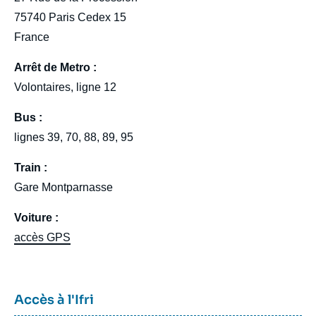
75740 Paris Cedex 15
France
Arrêt de Metro :
Volontaires, ligne 12
Bus :
lignes 39, 70, 88, 89, 95
Train :
Gare Montparnasse
Voiture :
accès GPS
En
Titre
Accès à l'Ifri
savoir