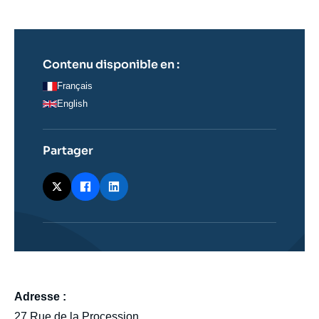
Contenu disponible en :
Français
English
Partager
body
Adresse :
27 Rue de la Procession