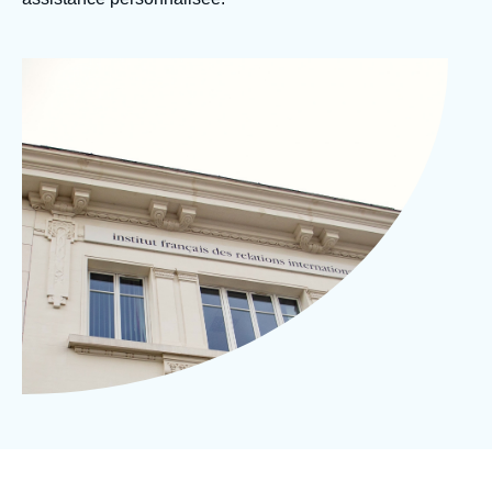
Se connecter
Nous soutenir
Image
Bâtiment de l'Ifri, Paris
d'en-
Mike Chevreuil
tête