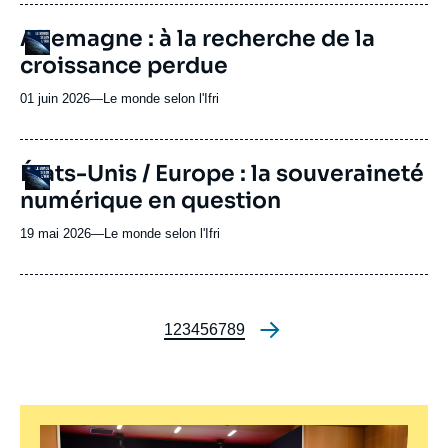
journal,
revue
URL
Allemagne : à la recherche de la
Logo
ou
de
croissance perdue
Spotify
émission
01 juin 2026
—
Nom
Le monde selon l'Ifri
du
journal,
revue
URL
États-Unis / Europe : la souveraineté
Logo
ou
de
numérique en question
Spotify
émission
19 mai 2026
—
Nom
Le monde selon l'Ifri
du
journal,
revue
ou
Page
1
Page
2
Page
3
Page
4
Page
5
Page
6
Page
7
Page
8
Page
9
émission
Pagination