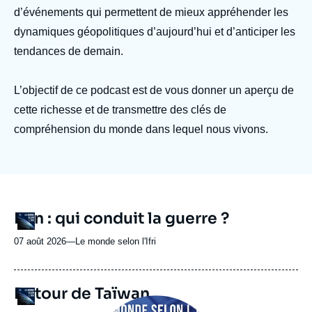
Se connecter
d’événements qui permettent de mieux appréhender les
dynamiques géopolitiques d’aujourd’hui et d’anticiper les
Nous soutenir
tendances de demain.
L’objectif de ce podcast est de vous donner un aperçu de
cette richesse et de transmettre des clés de
compréhension du monde dans lequel nous vivons.
URL
Iran : qui conduit la guerre ?
Logo
de
Spotify
07 août 2026
—
Nom
Le monde selon l'Ifri
du
journal,
revue
URL
Retour de Taïwan
Logo
ou
de
Image
Spotify
émission
principale