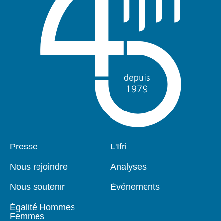
Pied
Presse
Navigation
L'Ifri
de
principale
page
Nous rejoindre
Analyses
Nous soutenir
Événements
Égalité Hommes
Femmes