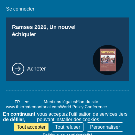
Se connecter
Titre
Ramses 2026, Un nouvel
échiquier
Lien
Acheter
Mentions légales
Plan du site
www.thierrydemontbrial.com
World Policy Conference
Blog Politique étrangère
En continuant
vous acceptez l'utilisation de services tiers
de défiler,
pouvant installer des cookies
Tout accepter
Tout refuser
Personnaliser