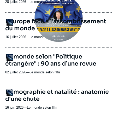
28 juillet 2026
—
Nom
Le monde selon l'Ifri
médiatique
du
journal,
revue
L’Europe face à l’assombrissement
Logo
ou
du monde
émission
16 juillet 2026
—
Nom
Le monde selon l'Ifri
du
journal,
revue
URL
Le monde selon "Politique
Logo
ou
de
étrangère" : 90 ans d’une revue
Spotify
émission
02 juillet 2026
—
Nom
Le monde selon l'Ifri
du
journal,
revue
URL
Démographie et natalité : anatomie
Logo
ou
de
d'une chute
Spotify
émission
16 juin 2026
—
Nom
Le monde selon l'Ifri
du