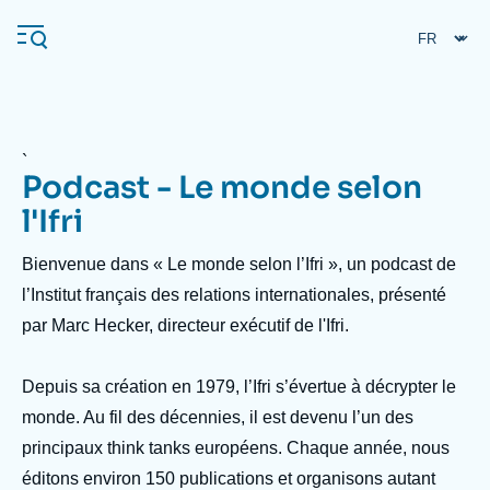
Aller
Panneau de gestion des cookies
au
contenu
principal
`
Podcast - Le monde selon
Navigation
principale
l'Ifri
L'Ifri
Accroche
Bienvenue dans « Le monde selon l’Ifri », un podcast de
header
l’Institut français des relations internationales, présenté
Analyses
par Marc Hecker, directeur exécutif de l'Ifri.
À propos de l'Ifri
Recherches fréquentes
Depuis sa création en 1979, l’Ifri s’évertue à décrypter le
Événements
L'Ifri en bref
Proche-Orient
monde. Au fil des décennies, il est devenu l’un des
principaux think tanks européens. Chaque année, nous
éditons environ 150 publications et organisons autant