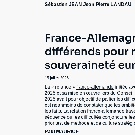
Sébastien JEAN
Jean-Pierre LANDAU
France-Allemagn
différends pour 
souveraineté e
Date
15 juillet 2026
de
Accroche
La « relance »
franco-allemande
initiée av
publication
2025 et sa mise en œuvre lors du Conseil
2025 avait pour objectif de pallier les diffic
est néanmoins de constater que les ambitio
les faits. La relation franco-allemande tra
séquence où les difficultés conjoncturell
priorités, de méthode et de culture stratégi
Paul MAURICE