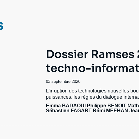
Ramses
Europe
R
S
s
Politique étrangère
Russie - Eurasie
D
T
Podcast
Afrique du Nord et Moyen-Orient
Dossier Ramses 2
techno-informat
Date
03 septembre 2026
de
Accroche
L'irruption des technologies nouvelles bou
publication
puissances, les règles du dialogue interna
Emma BADAOUI Philippe BENOIT
Math
Sébastien FAGART Rémi MEEHAN Jea