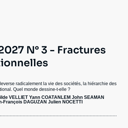
ecrutement
écurité - Défense
ocuments de référence
echnologie
027 N° 3 - Fractures
ionnelles
leverse radicalement la vie des sociétés, la hiérarchie des
tional. Quel monde dessine-t-elle ?
ilde VELLIET
Yann COATANLEM
John SEAMAN
n-François DAGUZAN
Julien NOCETTI