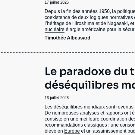
Date
17 juillet 2026
de
Accroche
Depuis la fin des années 1950, la politiqu
publication
coexistence de deux logiques normatives co
l’héritage de Hiroshima et de Nagasaki, et
nucléaire
élargie américaine pour la sécur
Timothée Albessard
Le paradoxe du t
déséquilibres m
Date
16 juillet 2026
de
Accroche
Les déséquilibres mondiaux sont revenus 
publication
De nombreuses analyses et rapports ont ét
consiste en une meilleure coordination de
recommandations classiques : une conso
élevé en
Europe
et un assainissement bu