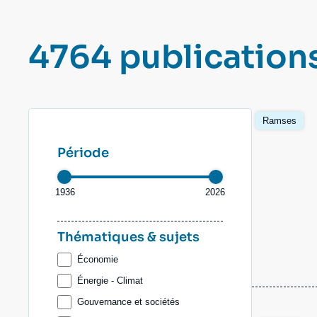
Jeudi 17 septembre 2026 17:30
Partenariats et réseaux
Intelligence artificielle
4764 publication
Nous soutenir en tant que professionnel
Guerre en Ukraine
OTAN
Image
Ramses
principale
Période
1936
2026
Thématiques & sujets
Économie
Énergie - Climat
Gouvernance et sociétés