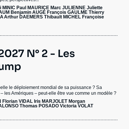
ri MINIC
Paul MAURICE
Marc JULIENNE
Juliette
BAUM
Benjamin AUGÉ
François GAULME
Thierry
MA
Arthur DAEMERS
Thibault MICHEL
Françoise
027 N° 2 - Les
rump
-elle le déploiement mondial de sa puissance ? Sa
» – les Amériques – peut-elle être vue comme un modèle ?
N
Florian VIDAL
Iris MARJOLET Morgan
 ALONSO Thomas POSADO Victoria VOLAT