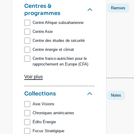
Denis BAUCHARD
Image
Centres &
Ramses
principale
programmes
Anne-Lorraine BUJON
Sylvie CORNOT-GANDOLPHE
Centre Afrique subsaharienne
Arthur DAEMERS
Centre Asie
Galip DALAY
Centre des études de sécurité
Raphaël DANINO-PERRAUD
Centre énergie et climat
Dominique DAVID
Centre franco-autrichien pour le
rapprochement en Europe (CFA)
Thierry de MONTBRIAL
Centre géopolitique des
Aurélien DENIZEAU
Voir plus
technologies
Laure de ROUCY-ROCHEGONDE
Centre Russie/Eurasie
Image
Collections
Elisa DOMINGUES DOS
Notes
Comité d'études des relations
principale
SANTOS
franco-allemandes (Cerfa)
Asie Visions
Florence DUVEILLER
Initiative géoéconomie et
Chroniques américaines
géofinance
Marc-Antoine EYL-MAZZEGA
Édito Énergie
Programme Amériques
Héloïse FAYET
Focus Stratégique
Programme Turquie/Moyen-Orient