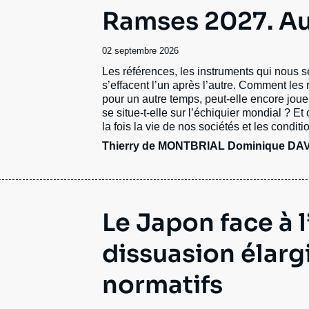
Ramses 2027. Au
Date
02 septembre 2026
de
Accroche
Les références, les instruments qui nous se
publication
s’effacent l’un après l’autre. Comment les
pour un autre temps, peut-elle encore jou
se situe-t-elle sur l’échiquier mondial ? 
la fois la vie de nos sociétés et les condit
Thierry de MONTBRIAL
Dominique DA
Le Japon face à l
dissuasion élarg
normatifs