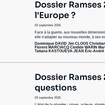
Dossier Ramses 2
l'Europe ?
Date
03 septembre 2026
de
Accroche
Face à la guerre, aux nouvelles dimension
publication
elle s'adapter au nouveau monde, à ses ex
Dominique DAVID
Jim CLOOS Christi
Florent MARCIACQ Clotilde WARIN
Mar
Tatiana KASTOUÉVA-JEAN
Éric-Andr
Dossier Ramses 
questions
Date
03 septembre 2026
de
Accroche
L'état de la planète : crises, acteurs, straté