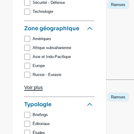
Image
Sécurité - Défense
Ramses
principale
Technologie
Zone géographique
Amériques
Afrique subsaharienne
Asie et Indo-Pacifique
Europe
Russie - Eurasie
Afrique du Nord et Moyen-Orient
Voir plus
Image
Ramses
principale
Typologie
Briefings
Éditoriaux
Études