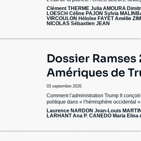
publication
Clément THERME
Julia AMOURA
Dimit
LOESCH
Céline PAJON
Sylvia MALIN
VIRCOULON
Héloïse FAYET
Amélie ZI
NICOLAS
Sébastien JEAN
Dossier Ramses 2
Amériques de T
Date
03 septembre 2026
de
Accroche
Comment l'administration Trump II conçoit
publication
politique dans « l'hémisphère occidental 
Laurence NARDON
Jean-Louis MARTI
LARHANT Ana P. CANEDO Maria Elisa