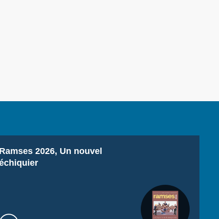
ination
Titre
Ramses 2026, Un nouvel
échiquier