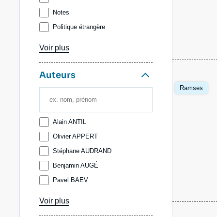
Notes
Politique étrangère
Publications extérieures
Voir plus
Ramses
Auteurs
Image
Ramses
principale
Alain ANTIL
Olivier APPERT
Stéphane AUDRAND
Benjamin AUGÉ
Pavel BAEV
Louis-Marie BAILLE
Voir plus
Adel BAKAWAN