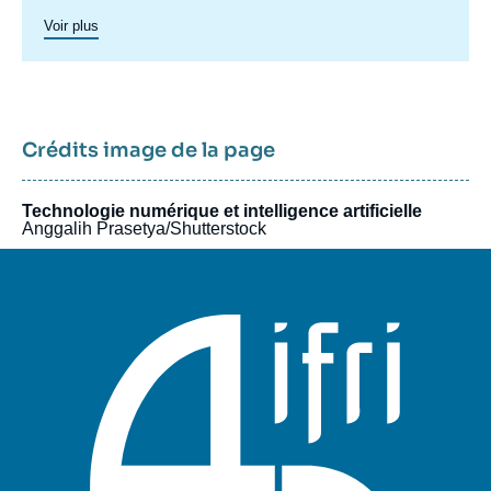
internationales. Les enjeux politiques, stratégiques,
Voir plus
économiques et sociaux qui en découlent se manifestent à des
échelles politiques multiples où se mêlent États, organisations
internationales et entreprises privées. Les dynamiques de
concurrence et de coopération internationales s’en trouvent
transformées. C’est pour répondre à ces enjeux que l’Ifri a
lancé en 2020 le Centre géopolitique des technologies,
Crédits image de la page
proposant une approche résolument européenne des enjeux
internationaux liés aux technologies dites critiques.
Technologie numérique et intelligence artificielle
Anggalih Prasetya/Shutterstock