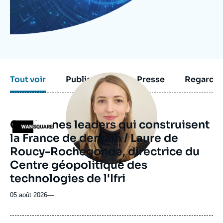
Se connecter
Nous soutenir
Image
Tout voir
Publications
Presse
Regarder
principale
médiatique
Ces jeunes leaders qui construisent
Logo
la France de demain / Laure de
Roucy-Rochegonde, directrice du
Centre géopolitique des
technologies de l'Ifri
05 août 2026
—