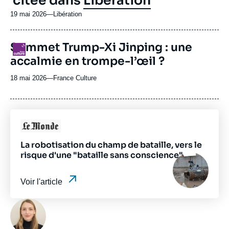
citée dans
Libération
19 mai 2026
—
Nom
Libération
du
journal,
Sommet Trump-Xi Jinping : une
revue
Logo
ou
accalmie en trompe-l’œil ?
émission
18 mai 2026
—
Nom
France Culture
du
journal,
revue
ou
Logo
émission
La robotisation du champ de bataille, vers le
risque d'une "bataille sans conscience"
Image
principale
médiatique
Voir l'article
Photo