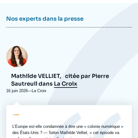
Nos experts dans la presse
Photo
Mathilde VELLIET,
citée par Pierre
Sautreuil dans
La Croix
16 juin 2026
—
Nom
La Croix
du
journal,
revue
Logo
ou
émission
L’Europe est-elle condamnée à être une « colonie numérique »
des États-Unis ? — Selon Mathilde Velliet, « cet épisode va