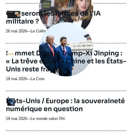
journal,
revue
Que seront les limites de l’IA
Logo
ou
militaire ?
émission
Image
principale
26 mai 2026
—
Nom
Le Collimateur
médiatique
du
journal,
revue
Sommet Donald Trump-Xi Jinping :
Logo
ou
« La trêve entre la Chine et les États-
émission
Unis reste fragile »
19 mai 2026
—
Nom
La Croix
du
journal,
revue
URL
États-Unis / Europe : la souveraineté
Logo
ou
de
numérique en question
Spotify
émission
19 mai 2026
—
Nom
Le monde selon l'Ifri
du
journal,