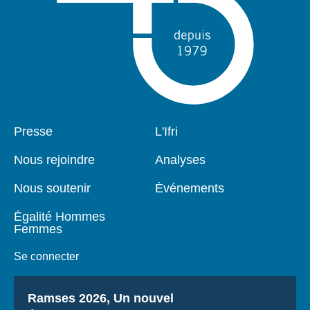
Pied
Presse
Navigation
L'Ifri
de
principale
page
Nous rejoindre
Analyses
Nous soutenir
Événements
Égalité Hommes
Femmes
Se connecter
Titre
Ramses 2026, Un nouvel