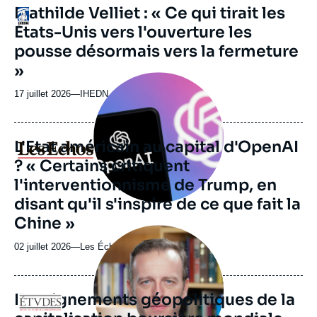
URL
Mathilde Velliet : « Ce qui tirait les
Logo
de
États-Unis vers l'ouverture les
Spotify
pousse désormais vers la fermeture
»
Image
principale
17 juillet 2026
—
Nom
IHEDN
médiatique
du
journal,
revue
L'Etat américain au capital d'OpenAI
Logo
ou
? « Certains critiquent
émission
l'interventionnisme de Trump, en
disant qu'il s'inspire de ce que fait la
Chine »
Image
principale
02 juillet 2026
—
Nom
Les Échos
médiatique
du
journal,
revue
Enseignements géopolitiques de la
Logo
ou