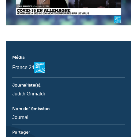
Média
Logo
Nom
France 24
du
journal,
revue
Journaliste(s):
ou
émission
Journaliste
Judith Grimaldi
Nom de l'émission
Nom
Journal
de
l'émission
Partager