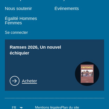
Nous soutenir
Événements
Égalité Hommes
Femmes
Se connecter
Titre
Ramses 2026, Un nouvel
échiquier
Lien
Acheter
Mentions légales
Plan du site