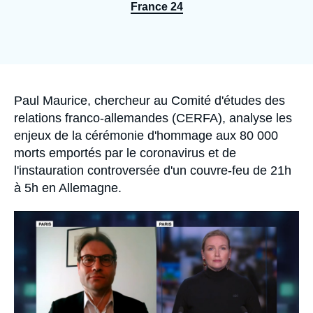
Se connecter
France 24
Nous soutenir
Accroche
Paul Maurice
, chercheur au Comité d'études des
relations franco-allemandes (CERFA), analyse les
enjeux de la cérémonie d'hommage aux 80 000
morts emportés par le coronavirus et de
l'instauration controversée d'un couvre-feu de 21h
à 5h en Allemagne.
Image
principale
médiatique