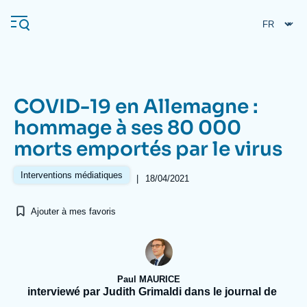
Aller
Panneau de gestion des cookies
au
contenu
principal
COVID-19 en Allemagne :
Navigation
hommage à ses 80 000
principale
morts emportés par le virus
L'Ifri
Interventions médiatiques
|
18/04/2021
Analyses
Ajouter à mes favoris
À propos de l'Ifri
Recherches fréquentes
Événements
L'Ifri en bref
Proche-Orient
Paul MAURICE
interviewé par Judith Grimaldi dans le journal de