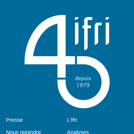
Pied
Presse
Navigation
L'Ifri
de
principale
page
Nous rejoindre
Analyses