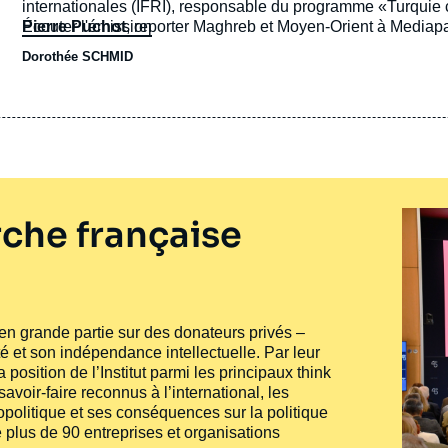
internationales (IFRI), responsable du programme «Turquie
Pierre Puchot
Écouter l'émission
, reporter Maghreb et Moyen-Orient à Mediapa
Barcin Yinanc
, journaliste à Hurriyet Daily News, spécialis
Dorothée SCHMID
che française
e en grande partie sur des donateurs privés –
té et son indépendance intellectuelle. Par leur
 position de l’Institut parmi les principaux
think
voir-faire reconnus à l’international, les
politique et ses conséquences sur la politique
 plus de 90 entreprises et organisations