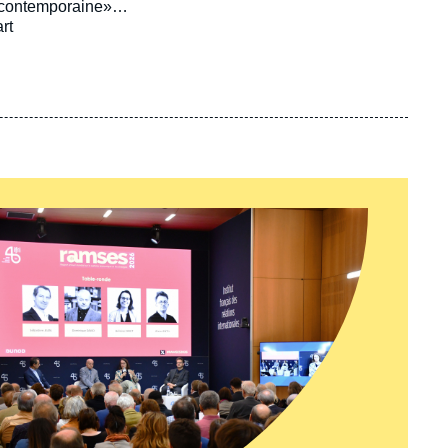
 contemporaine»
rt
te des questions internationales