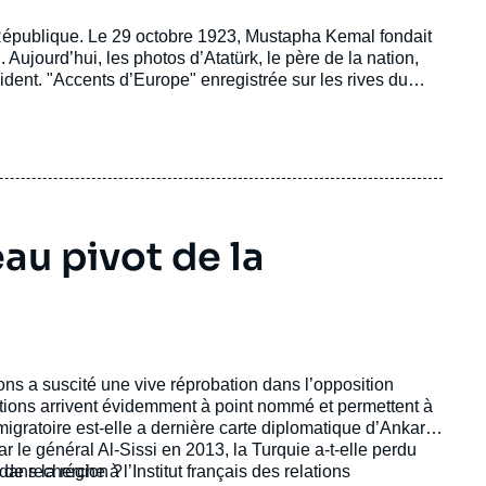
a République. Le 29 octobre 1923, Mustapha Kemal fondait
. Aujourd’hui, les photos d’Atatürk, le père de la nation,
ident. "Accents d’Europe" enregistrée sur les rives du
 de l’Institut du Bosphore.
au pivot de la
ons a suscité une vive réprobation dans l’opposition
tions arrivent évidemment à point nommé et permettent à
migratoire est-elle a dernière carte diplomatique d’Ankara
le général Al-Sissi en 2013, la Turquie a-t-elle perdu
 dans la région ?
 de recherche à l’Institut français des relations