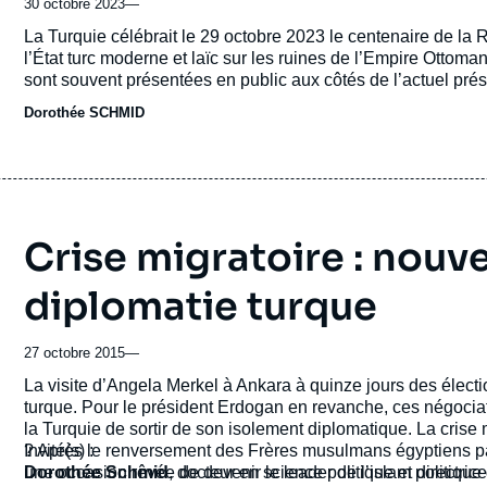
30 octobre 2023
—
Accroche
La Turquie célébrait le 29 octobre 2023 le centenaire de l
l’État turc moderne et laïc sur les ruines de l’Empire Ottoman
sont souvent présentées en public aux côtés de l’actuel prés
Bosphore à Istanbul, à l’occasion du 13ème séminaire annuel
Dorothée SCHMID
Crise migratoire : nouve
diplomatie turque
27 octobre 2015
—
Accroche
La visite d’Angela Merkel à Ankara à quinze jours des électi
turque. Pour le président Erdogan en revanche, ces négocia
la Turquie de sortir de son isolement diplomatique. La crise 
? Après le renversement des Frères musulmans égyptiens par 
Invité(s) :
une occasion rêvée de devenir le leader de l’islam politique
Dorothée Schmid
, docteur en science politique et directrice