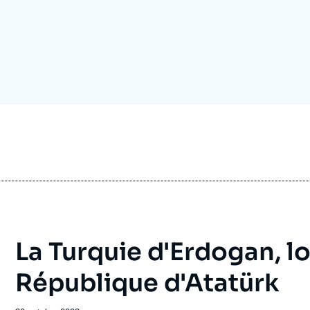
Ramses
Europe
R
S
Politique étrangère
Russie - Eurasie
D
T
Podcast
Afrique du Nord et Moyen-Orient
La Turquie d'Erdogan, lo
République d'Atatürk