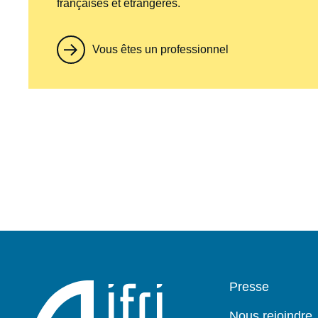
françaises et étrangères.
Vous êtes un professionnel
Pied
Presse
de
page
Nous rejoindre