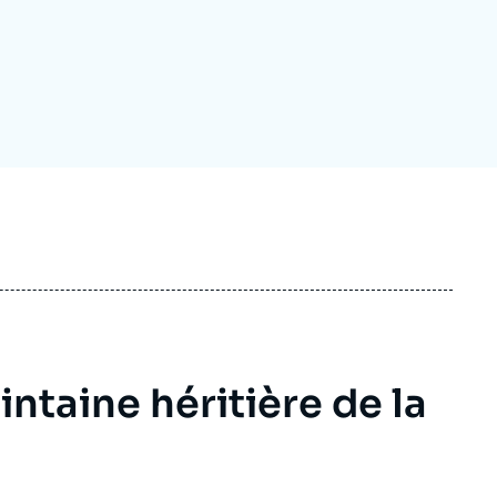
ecrutement
écurité - Défense
ocuments de référence
echnologie
intaine héritière de la