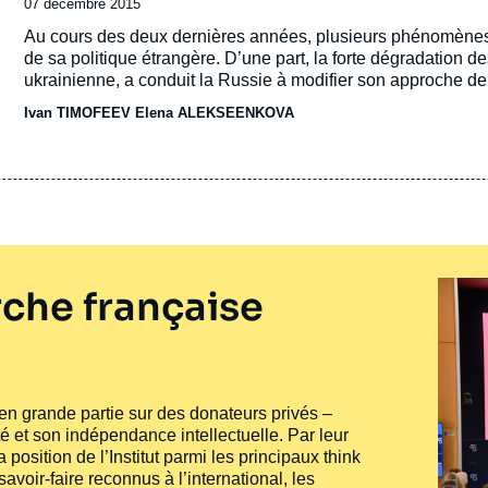
Date
07 décembre 2015
de
Accroche
Au cours des deux dernières années, plusieurs phénomènes on
publication
de sa politique étrangère. D’une part, la forte dégradation de
ukrainienne, a conduit la Russie à modifier son approche de l
Ivan TIMOFEEV Elena ALEKSEENKOVA
che française
e en grande partie sur des donateurs privés –
té et son indépendance intellectuelle. Par leur
 position de l’Institut parmi les principaux
think
voir-faire reconnus à l’international, les