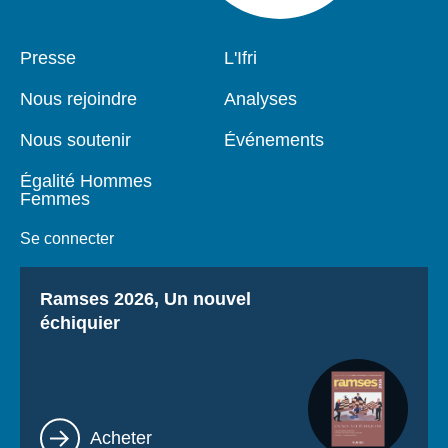
Pied
Presse
Navigation
L'Ifri
de
principale
page
Nous rejoindre
Analyses
Nous soutenir
Événements
Égalité Hommes
Femmes
Se connecter
Titre
Ramses 2026, Un nouvel
échiquier
Lien
Acheter