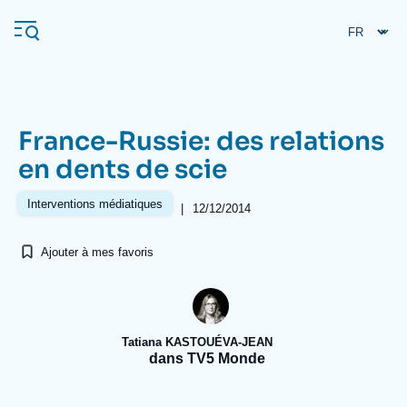
Aller
Panneau de gestion des cookies
au
contenu
principal
France-Russie: des relations
Navigation
en dents de scie
principale
L'Ifri
Interventions médiatiques
|
12/12/2014
Ajouter à mes favoris
Analyses
À propos de l'Ifri
Recherches fréquentes
Événements
L'Ifri en bref
Proche-Orient
Tatiana KASTOUÉVA-JEAN
dans TV5 Monde