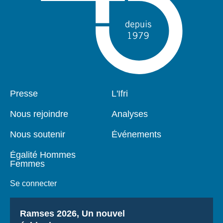
Pied
Presse
Navigation
L'Ifri
de
principale
page
Nous rejoindre
Analyses
Nous soutenir
Événements
Égalité Hommes
Femmes
Se connecter
Titre
Ramses 2026, Un nouvel