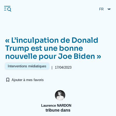
Aller
Panneau de gestion des cookies
au
contenu
principal
« L’inculpation de Donald
Navigation
Trump est une bonne
principale
nouvelle pour Joe Biden »
L'Ifri
Interventions médiatiques
|
17/04/2023
Analyses
Ajouter à mes favoris
À propos de l'Ifri
Recherches fréquentes
Événements
L'Ifri en bref
Proche-Orient
Laurence NARDON
tribune dans