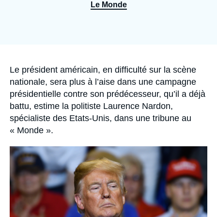
Se connecter
Le Monde
Nous soutenir
Accroche
Le président américain, en difficulté sur la scène
nationale, sera plus à l’aise dans une campagne
présidentielle contre son prédécesseur, qu’il a déjà
battu, estime la politiste Laurence Nardon,
spécialiste des Etats-Unis, dans une tribune au
« Monde ».
Image
principale
médiatique