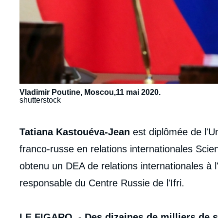
Vladimir Poutine, Moscou,11 mai 2020.
shutterstock
Contenu
Tatiana Kastouéva-Jean
est diplômée de l'Un
intervention
franco-russe en relations internationales S
médiatique
obtenu un DEA de relations internationales à l'
responsable du Centre Russie de l'Ifri.
LE FIGARO. - Des dizaines de milliers de 