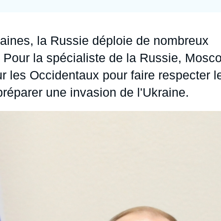
Ramses
Europe
R
S
Politique étrangère
Russie - Eurasie
D
T
aines, la Russie déploie de nombreux
Podcast
Afrique du Nord et Moyen-Orient
e. Pour la spécialiste de la Russie, Mosc
ur les Occidentaux pour faire respecter l
réparer une invasion de l'Ukraine.