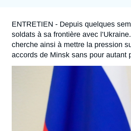
Jeudi 17 septembre 2026 17:30
Partenariats et réseaux
Intelligence artificielle
Nous soutenir en tant que professionnel
Guerre en Ukraine
Accroche
ENTRETIEN
- Depuis quelques sem
OTAN
soldats à sa frontière avec l'Ukrain
cherche ainsi à mettre la pression s
accords de Minsk sans pour autant p
Image
principale
médiatique