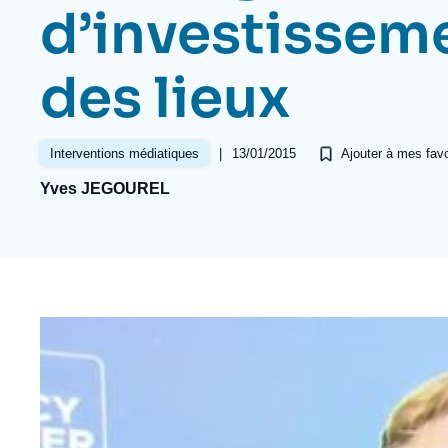
Jeudi 17 septembre 2026 17:30
d’investisseme
Partenariats et réseaux
Intelligence artificielle
Nous soutenir en tant que professionnel
Guerre en Ukraine
des lieux
OTAN
|
13/01/2015
Interventions médiatiques
Ajouter à mes favo
Yves JEGOUREL
Image
principale
médiatique