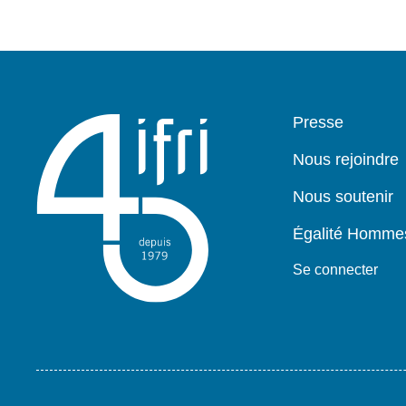
Pied
Presse
de
page
Nous rejoindre
Nous soutenir
Égalité Homm
Se connecter