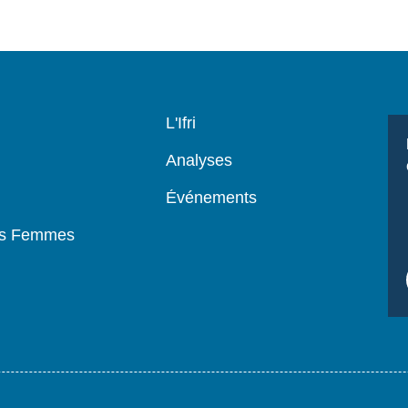
Navigation
L'Ifri
principale
Analyses
Événements
es Femmes