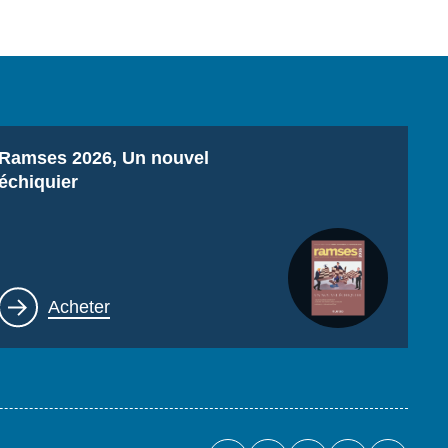
Titre
Ramses 2026, Un nouvel
échiquier
Lien
Acheter