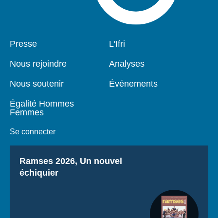
Pied
Presse
Navigation
L'Ifri
de
principale
page
Nous rejoindre
Analyses
Nous soutenir
Événements
Égalité Hommes
Femmes
Se connecter
Titre
Ramses 2026, Un nouvel
échiquier