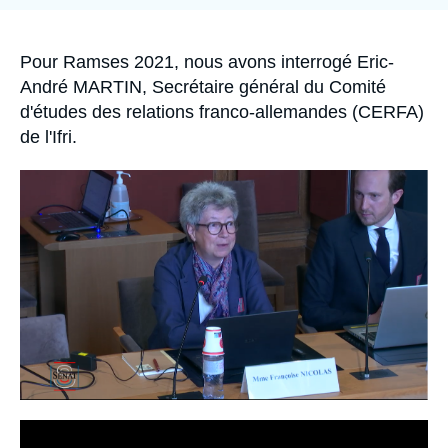
Se connecter
Nous soutenir
Accroche
Pour Ramses 2021, nous avons interrogé Eric-
André MARTIN, Secrétaire général du Comité
d'études des relations franco-allemandes (CERFA)
de l'Ifri.
Image
principale
médiatique