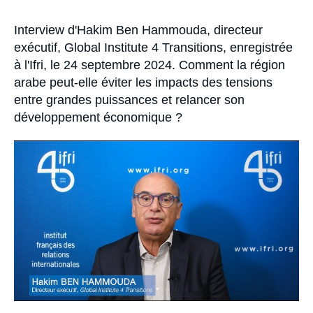
Se connecter
Accroche
Interview d'Hakim Ben Hammouda, directeur
Nous soutenir
exécutif, Global Institute 4 Transitions, enregistrée
à l'Ifri, le 24 septembre 2024. Comment la région
arabe peut-elle éviter les impacts des tensions
entre grandes puissances et relancer son
développement économique ?
Image
principale
médiatique