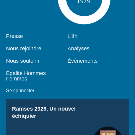
Pied
Presse
Navigation
L'Ifri
de
principale
page
Nous rejoindre
Analyses
Nous soutenir
Événements
Égalité Hommes
Femmes
Se connecter
Titre
Ramses 2026, Un nouvel
échiquier