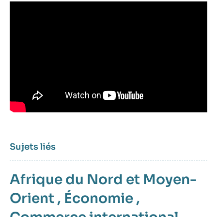
Sujets liés
Afrique du Nord et Moyen-
Orient
,
Économie
,