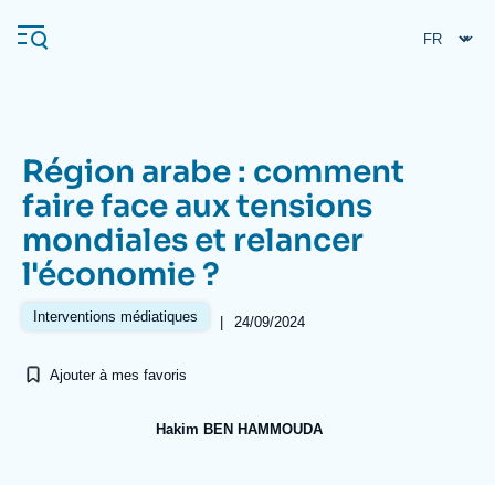
Aller
Panneau de gestion des cookies
au
contenu
principal
Région arabe : comment
Navigation
faire face aux tensions
principale
mondiales et relancer
L'Ifri
l'économie ?
Analyses
Interventions médiatiques
|
24/09/2024
À propos de l'Ifri
Recherches fréquentes
Ajouter à mes favoris
Événements
L'Ifri en bref
Proche-Orient
Hakim BEN HAMMOUDA