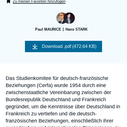
Anmelden
Zu meinen Favoriten hinzufügen
Unterstützen Sie uns
Paul MAURICE
Hans STARK
Image
de
Download
.pdf (472.64 KB)
couverture
de
la
publication
Accroche
Das Studienkomitee für deutsch-französische
Beziehungen (Cerfa) wurde 1954 durch eine
zwischenstaatliche Vereinbarung zwischen der
Bundesrepublik Deutschland und Frankreich
gegründet, um die Kenntnisse über Deutschland in
Frankreich zu vertiefen und die deutsch-
französischen Beziehungen, einschließlich ihrer