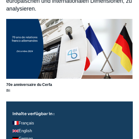
europäischen und internationalen Dimensionen, zu
analysieren.
Image
principale
70e anniversaire du Cerfa
Ifri
Inhalte verfügbar in :
Français
English
German