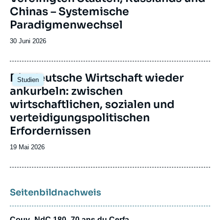
Chinas – Systemische
Paradigmenwechsel
Date
30 Juni 2026
de
publication
Image
Die deutsche Wirtschaft wieder
Studien
principale
ankurbeln: zwischen
wirtschaftlichen, sozialen und
verteidigungspolitischen
Erfordernissen
Date
19 Mai 2026
de
publication
Seitenbildnachweis
Couv_NdC 180_70 ans du Cerfa