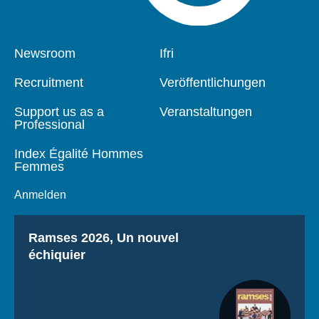
Pied
Newsroom
Navigation
Ifri
de
principale
page
Recruitment
Veröffentlichungen
Support us as a
Veranstaltungen
Professional
Index Égalité Hommes
Femmes
Anmelden
Titre
Ramses 2026, Un nouvel
échiquier