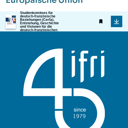
Europäische Union
70. Jahrestag des
Studienkomitees für
Image
deutsch-französische
Beziehungen (Cerfa).
de
Entstehung, Geschichte
couverture
und Visionen für die
de
deutsch-französischen
Beziehungen
la
publication