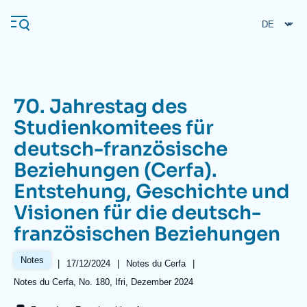
Direkt
Cookie-Einstellungen
zum
Inhalt
70. Jahrestag des
Navigation
Studienkomitees für
principale
deutsch-französische
Ifri
Beziehungen (Cerfa).
Entstehung, Geschichte und
Veröffentlichungen
Visionen für die deutsch-
Über ifri
Häufige Suchanfragen
französischen Beziehungen
Veranstaltungen
Notes
|
Date
17/12/2024
|
Référence
Notes du Cerfa
|
de
taxonomie
Références
Notes du Cerfa, No. 180, Ifri, Dezember 2024
publication
collections