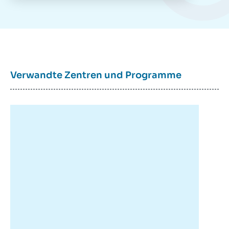
Verwandte Zentren und Programme
Hans STARK, « Deutschland im Schatten
der Vereinigten Staaten, Russlands und
Chinas – Systemische Paradigmenwechsel
», Studien, Ifri, 30 Juni 2026.
Kopieren