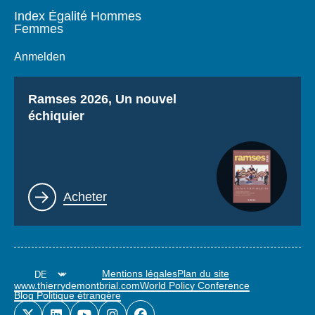
Index Égalité Hommes
Femmes
Anmelden
Titre
Ramses 2026, Un nouvel
échiquier
Lien
Acheter
Mentions légales
Plan du site
www.thierrydemontbrial.com
World Policy Conference
Blog Politique étrangère