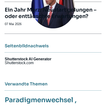
publication
Ein Jahr Merz: Neustart gelungen –
oder enttäuschte Erwartungen?
Date
07 Mai 2026
de
publication
Seitenbildnachweis
Shutterstock AI Generator
Shutterstock.com
Verwandte Themen
Paradigmenwechsel
,