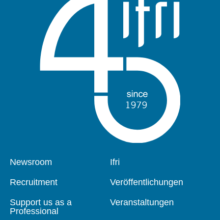
Pied
Newsroom
Navigation
Ifri
de
principale
page
Recruitment
Veröffentlichungen
Support us as a
Veranstaltungen
Professional