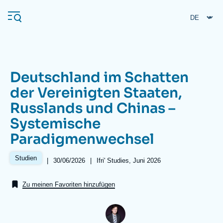
Direkt
Cookie-Einstellungen
zum
Inhalt
Deutschland im Schatten
Navigation
der Vereinigten Staaten,
principale
Russlands und Chinas –
Ifri
Systemische
Paradigmenwechsel
Veröffentlichungen
Über ifri
Häufige Suchanfragen
Studien
|
Date
30/06/2026
|
Références
Ifri' Studies, Juni 2026
de
Veranstaltungen
publication
Zu meinen Favoriten hinzufügen