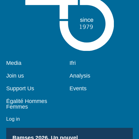
Log in
Support us
Pied
Media
Navigation
Ifri
de
principale
page
Join us
Analysis
Support Us
Events
Égalité Hommes
Femmes
Log in
Titre
Ramses 2026, Un nouvel