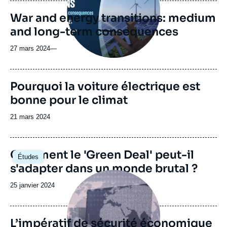
journal,
revue
War and energy transitions: medium
ou
and long-term consequences
émission
27 mars 2024
—
Image
Pourquoi la voiture électrique est
de
bonne pour le climat
couverture
de
la
Date
21 mars 2024
publication
de
publication
Image
Comment le 'Green Deal' peut-il
Études
principale
s'adapter dans un monde brutal ?
Image
principale
Date
25 janvier 2024
de
publication
L’impératif de sécurité économique