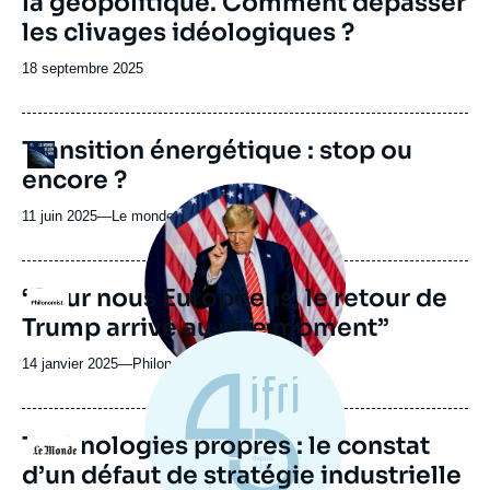
la géopolitique. Comment dépasser
les clivages idéologiques ?
Date
18 septembre 2025
de
publication
URL
Transition énergétique : stop ou
Logo
de
encore ?
Spotify
Image
principale
11 juin 2025
—
Nom
Le monde selon l'Ifri
médiatique
du
journal,
revue
“Pour nous Européens, le retour de
Logo
ou
Trump arrive au pire moment”
émission
14 janvier 2025
—
Nom
Philonomist
du
journal,
revue
Technologies propres : le constat
Logo
ou
d’un défaut de stratégie industrielle
émission