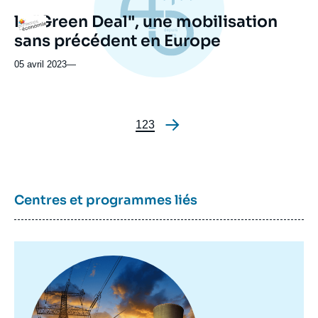
le "Green Deal", une mobilisation
Logo
sans précédent en Europe
05 avril 2023
—
Page
1
Page
2
Page
3
Pagination
Centres et programmes liés
Image
principale