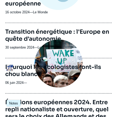
européenne
16 octobre 2024
—
Nom
Le Monde
du
journal,
revue
URL
Transition énergétique : l'Europe en
ou
de
quête d'autonomie
Spotify
émission
Image
principale
30 septembre 2024
—
Nom
Le monde selon l'Ifri
médiatique
du
journal,
revue
Pourquoi les écologistes font-ils
Logo
ou
chou blanc ?
émission
06 juin 2024
—
Image
Élections européennes 2024. Entre
Notes
principale
repli nationaliste et ouverture, quel
sera le choix des Allemands et des