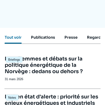
Se connecter
Nous soutenir
Tout voir
Publications
Presse
Regarder
Image
Les dilemmes et débats sur la
Briefings
principale
politique énergétique de la
Norvège : dedans ou dehors ?
Date
31 mars 2026
de
publication
Image
L'UE en état d'alerte : priorité sur les
Notes
principale
enjeux énergétiques et industriels