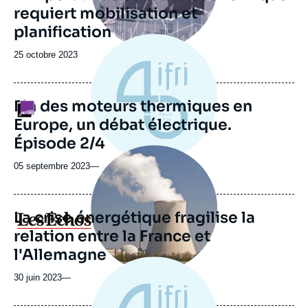
requiert mobilisation et
planification
Date
25 octobre 2023
de
publication
Fin des moteurs thermiques en
Logo
Europe, un débat électrique.
Épisode 2/4
Image
principale
05 septembre 2023
—
médiatique
La crise énergétique fragilise la
Logo
relation entre la France et
l'Allemagne
30 juin 2023
—