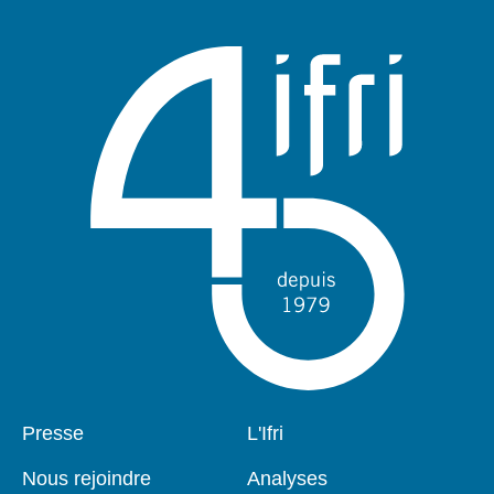
notamment.
Pied
Presse
Navigation
L'Ifri
de
principale
page
Nous rejoindre
Analyses