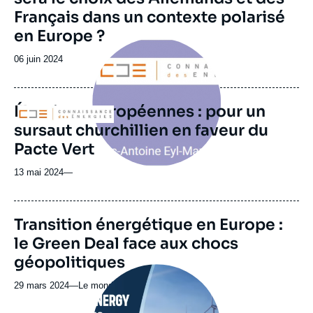
Français dans un contexte polarisé
en Europe ?
Image
principale
Date
06 juin 2024
médiatique
de
publication
Élections européennes : pour un
Logo
sursaut churchillien en faveur du
Pacte Vert
13 mai 2024
—
URL
Transition énergétique en Europe :
de
le Green Deal face aux chocs
Spotify
géopolitiques
Image
principale
29 mars 2024
—
Nom
Le monde selon l'Ifri
médiatique
du