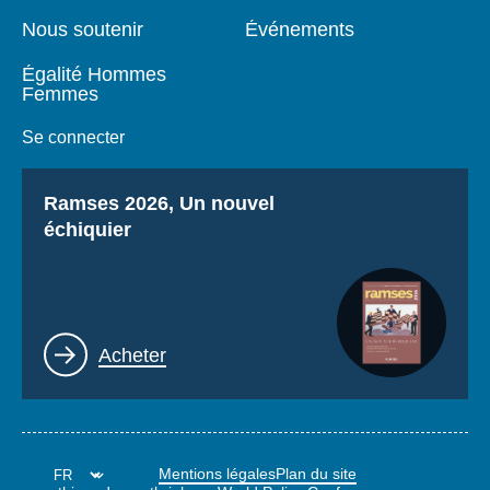
Nous soutenir
Événements
Égalité Hommes
Femmes
Se connecter
Titre
Ramses 2026, Un nouvel
échiquier
Lien
Acheter
Mentions légales
Plan du site