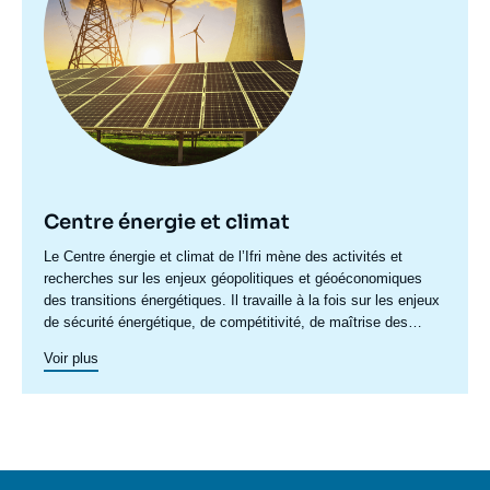
Centre énergie et climat
Accroche
Le Centre énergie et climat de l’Ifri mène des activités et
centre
recherches sur les enjeux géopolitiques et géoéconomiques
des transitions énergétiques. Il travaille à la fois sur les enjeux
de sécurité énergétique, de compétitivité, de maîtrise des
chaînes de valeur, et d'acceptabilité. Spécialisé dans l’étude
Voir plus
des politiques européennes de l’énergie et du climat, et des
marchés de l’énergie en Europe et dans le monde, ses travaux
portent aussi sur les stratégies énergétiques et climatiques des
grandes puissances comme les Etats-Unis, la Chine ou l’Inde.
Il offre une expertise reconnue, enrichie de collaborations
internationales et d'événements à Paris et à Bruxelles,