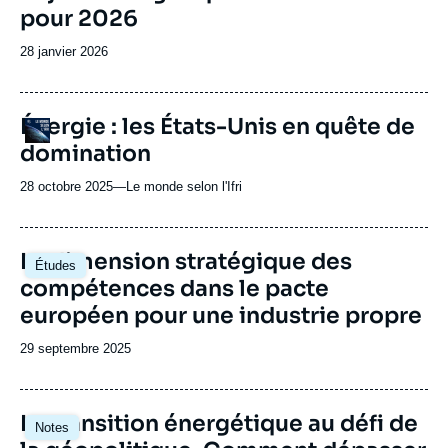
pour 2026
Date
28 janvier 2026
de
publication
URL
Énergie : les États-Unis en quête de
Logo
de
domination
Spotify
28 octobre 2025
—
Nom
Le monde selon l'Ifri
du
journal,
revue
Image
La dimension stratégique des
Études
ou
principale
compétences dans le pacte
émission
européen pour une industrie propre
Date
29 septembre 2025
de
publication
Image
La transition énergétique au défi de
Notes
principale