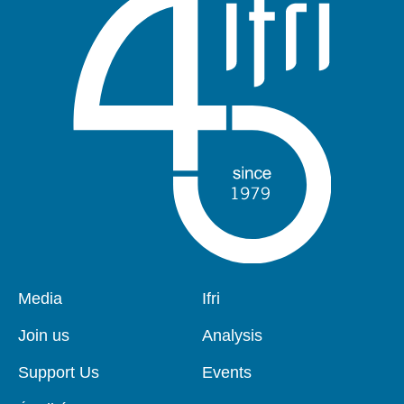
Pied
Media
Navigation
Ifri
de
principale
page
Join us
Analysis
Support Us
Events