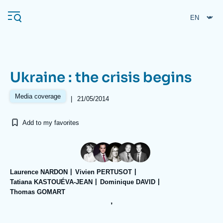
Skip
Cookies management panel
to
main
content
Ukraine : the crisis begins
Navigation
principale
Media coverage
|
21/05/2014
Ifri
Add to my favorites
Analysis
About Ifri
Frequent searches
Laurence NARDON
Vivien PERTUSOT
Events
About Ifri
Middle East
Tatiana KASTOUÉVA-JEAN
Dominique DAVID
Thomas GOMART
,