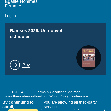
Égalité Hommes
Femmes
Log in
Titre
Ramses 2026, Un nouvel
échiquier
Lien
Buy
Terms & Conditions
Site map
www.thierrydemontbrial.com
World Policy Conference
Politique étrangère Blog
By continuing to
you are allowing all third-party
scroll,
services