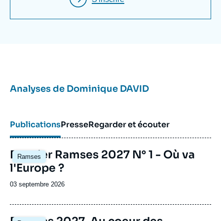
Analyses de
Dominique DAVID
Publications
Presse
Regarder et écouter
Image
Dossier Ramses 2027 N° 1 - Où va
Ramses
principale
l'Europe ?
Date
03 septembre 2026
de
publication
Image