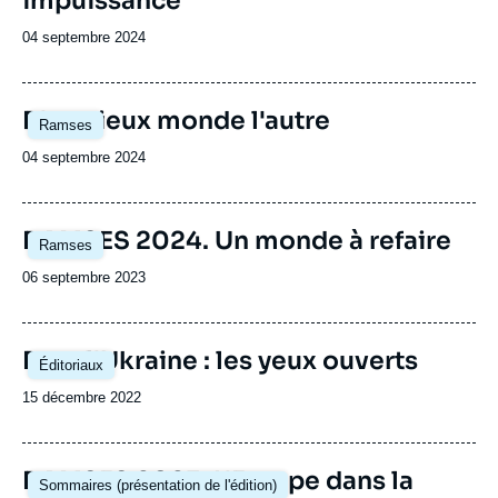
impuissance
Date
04 septembre 2024
de
publication
Image
D'un vieux monde l'autre
Ramses
principale
Date
04 septembre 2024
de
publication
Image
RAMSES 2024. Un monde à refaire
Ramses
principale
Date
06 septembre 2023
de
publication
Image
Pour l'Ukraine : les yeux ouverts
Éditoriaux
principale
Date
15 décembre 2022
de
publication
Image
RAMSES 2023. L'Europe dans la
Sommaires (présentation de l'édition)
principale