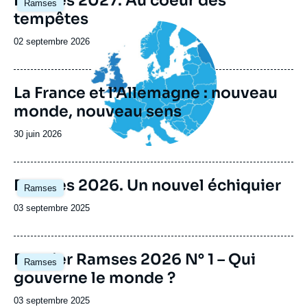
Ramses 2027. Au coeur des
Ramses
principale
tempêtes
Image
principale
Date
02 septembre 2026
de
publication
La France et l’Allemagne : nouveau
monde, nouveau sens
Date
30 juin 2026
de
publication
Image
Ramses 2026. Un nouvel échiquier
Ramses
principale
Date
03 septembre 2025
de
publication
Image
Dossier Ramses 2026 N° 1 – Qui
Ramses
principale
gouverne le monde ?
Date
03 septembre 2025