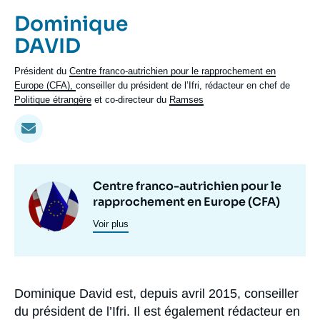
Se connecter
Prénom
Dominique
de
Nom
DAVID
Nous soutenir
l'expert
de
Intitulé
Président du
Centre franco-autrichien pour le rapprochement en
l'expert
du
Europe (CFA)
,
conseiller du président de l’Ifri, rédacteur en chef de
poste
Politique étrangère
et co-directeur du
Ramses
Centres
Centre franco-autrichien pour le
Image
et
rapprochement en Europe (CFA)
principale
programmes
Voir plus
de
recherche
Dominique David est, depuis avril 2015, conseiller
Biographie
du président de l’Ifri. Il est également rédacteur en