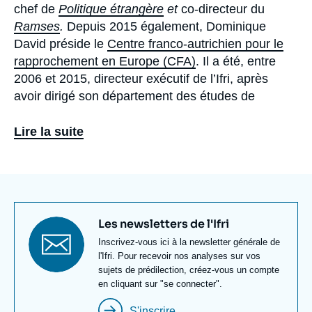
chef de
Politique étrangère
et
co-directeur du
Ramses
.
Depuis 2015 également, Dominique
David préside le
Centre franco-autrichien pour le
rapprochement en Europe (CFA)
.​ Il a été, entre
2006 et 2015, directeur exécutif de l’Ifri, après
avoir dirigé son département des études de
sécurité.
Lire la suite
Avant de rejoindre l’Ifri, Dominique David a été
directeur-adjoint de l’Institut français de
polémologie, puis secrétaire général de la
Fondation pour les études de défense nationale
(FEDN). Il a également enseigné à l’École spéciale
Titre
Les newsletters de l'Ifri
militaire de Saint-Cyr, dans plusieurs universités,
newsletter
Texte
Inscrivez-vous ici à la newsletter générale de
ainsi qu’à l’Institut d’études politiques de Paris. Ses
Newsletter
l'Ifri. Pour recevoir nos analyses sur vos
études et ouvrages portent sur les questions
sujets de prédilection, créez-vous un compte
stratégiques et de sécurité, et en particulier la
en cliquant sur "se connecter".
stratégie française et les questions européennes.
S'inscrire