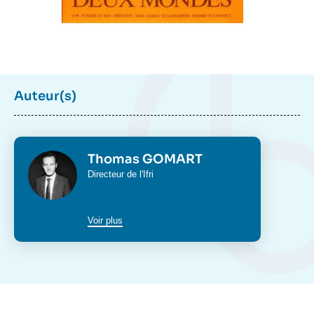
Auteur(s)
Photo
Thomas GOMART
Intitulé
Directeur de l'Ifri
du
poste
Voir plus