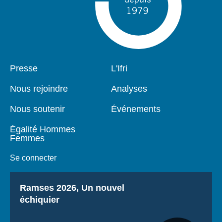
Pied
Presse
Navigation
L'Ifri
de
principale
page
Nous rejoindre
Analyses
Nous soutenir
Événements
Égalité Hommes
Femmes
Se connecter
Titre
Ramses 2026, Un nouvel
échiquier