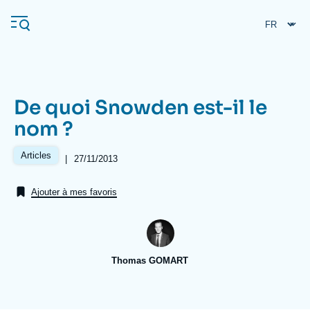
Aller
Panneau de gestion des cookies
au
contenu
principal
De quoi Snowden est-il le
Navigation
nom ?
principale
L'Ifri
Articles
|
Date
27/11/2013
de
publication
Ajouter à mes favoris
Analyses
À propos de l'Ifri
Recherches fréquentes
Événements
L'Ifri en bref
Proche-Orient
Thomas GOMART