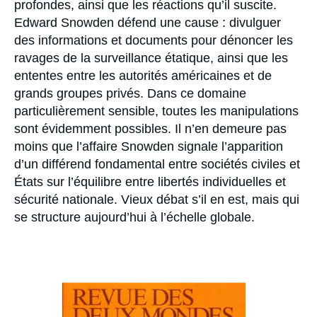
profondes, ainsi que les réactions qu’il suscite.
Edward Snowden défend une cause : divulguer
des informations et documents pour dénoncer les
ravages de la surveillance étatique, ainsi que les
ententes entre les autorités américaines et de
grands groupes privés. Dans ce domaine
particulièrement sensible, toutes les manipulations
Thomas GOMART, « De quoi Snowden est-
sont évidemment possibles. Il n’en demeure pas
il le nom ? », Articles, Ifri, 27 novembre
2013.
moins que l’affaire Snowden signale l’apparition
Copier
d’un différend fondamental entre sociétés civiles et
États sur l’équilibre entre libertés individuelles et
sécurité nationale. Vieux débat s’il en est, mais qui
se structure aujourd’hui à l’échelle globale.
Image
principale